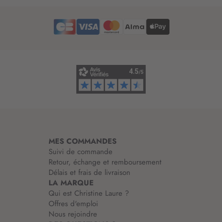
r
e
d
’
i
n
f
o
r
m
a
t
i
MES COMMANDES
o
Suivi de commande
n
Retour, échange et remboursement
:
Délais et frais de livraison
LA MARQUE
Qui est Christine Laure ?
Offres d'emploi
Nous rejoindre