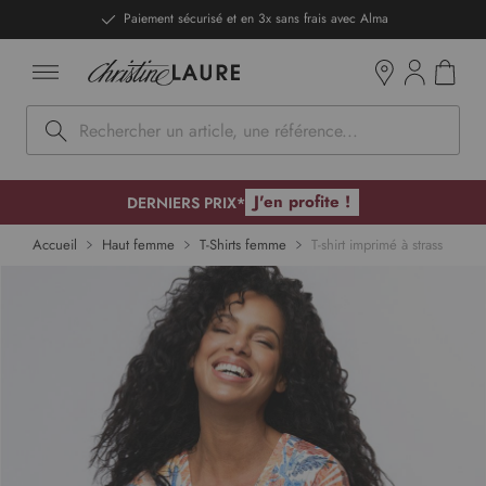
ntenu
Paiement sécurisé et en 3x sans frais avec Alma
Mon pan
Boutiques
Rechercher
J'en profite !
DERNIERS PRIX*
p to
Accueil
Haut femme
T-Shirts femme
T-shirt imprimé à strass
 of
ges
lery