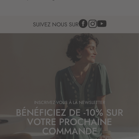
f
o
r
m
SUIVEZ NOUS SUR
a
t
i
o
n
:
INSCRIVEZ-VOUS À LA NEWSLETTER
BÉNÉFICIEZ DE -10% SUR
VOTRE PROCHAINE
COMMANDE