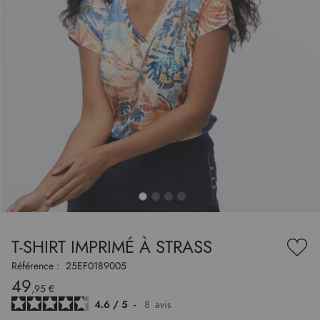
to
nning
e
T-SHIRT IMPRIMÉ À STRASS
es
Ajou
ry
à
Référence :
25EF0189005
ma
49
liste
,95 €
d’en
4.6
/
5
-
8
avis