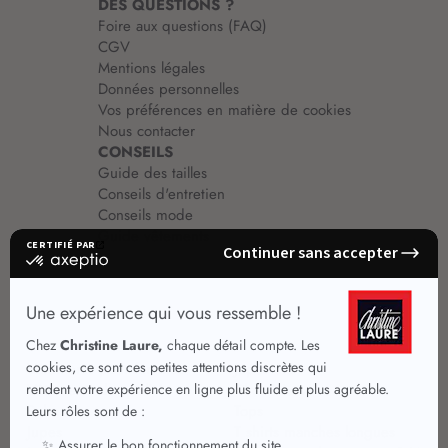
DES QUESTIONS ?
Foire aux questions (FAQ)
CGV
Mentions légales
Données personnelles
Vos préférences en matière de cookies
Nous contacter
CONSEILS
Guide des tailles
Conseils d'entretien
Conseils mode
Guide vêtements
Vêtements pour femmes
Jupes été
Vêtements de qualité
Chemisiers
Robes
Tops
Jupes
T shirts manches longues