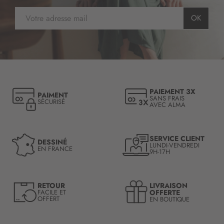
I
OK
n
s
c
r
i
p
t
PAIEMENT 3X
PAIMENT
i
SANS FRAIS
SÉCURISÉ
AVEC ALMA
o
n
à
n
SERVICE CLIENT
DESSINÉ
LUNDI-VENDREDI
o
EN FRANCE
9H-17H
t
r
e
LIVRAISON
RETOUR
l
OFFERTE
FACILE ET
OFFERT
EN BOUTIQUE
e
t
t