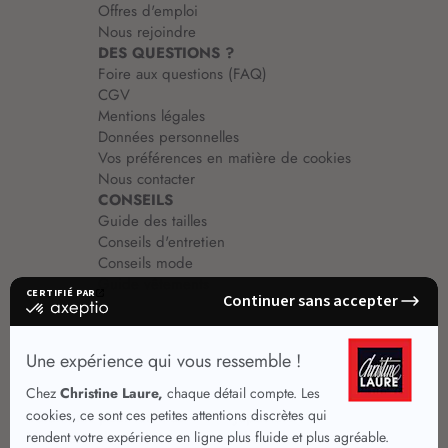
Offres d'emploi
Nous rejoindre
DES QUESTIONS ?
Foire aux questions (FAQ)
CGV
Mentions légales
Données personnelles
Vos préférences en matière de cookies
Nous contacter
CONSEILS
Guide des tailles
Conseils d'entretien
Conseils mode
Guide vêtements
Vêtements pour femmes
Jupes été
Vêtements de qualité
Chemisiers