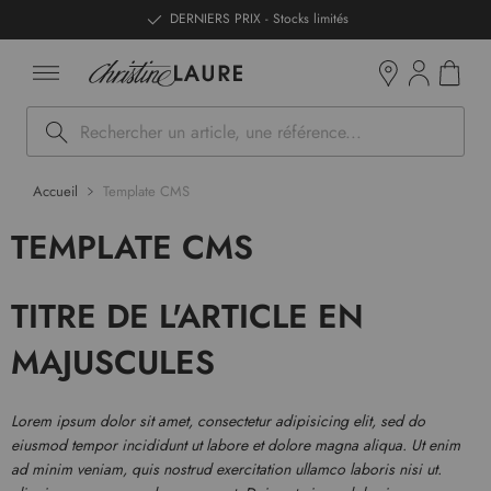
ntenu
DERNIERS PRIX - Stocks limités
Mon pan
Boutiques
Rechercher
Accueil
Template CMS
TEMPLATE CMS
TITRE DE L'ARTICLE EN
MAJUSCULES
Lorem ipsum dolor sit amet, consectetur adipisicing elit, sed do
eiusmod tempor incididunt ut labore et dolore magna aliqua. Ut enim
ad minim veniam, quis nostrud exercitation ullamco laboris nisi ut.