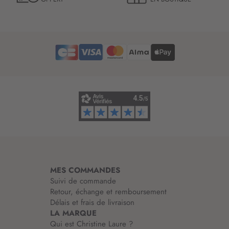
e
t
t
r
e
d
’
i
n
f
o
r
m
a
t
i
MES COMMANDES
o
Suivi de commande
n
Retour, échange et remboursement
:
Délais et frais de livraison
LA MARQUE
Qui est Christine Laure ?