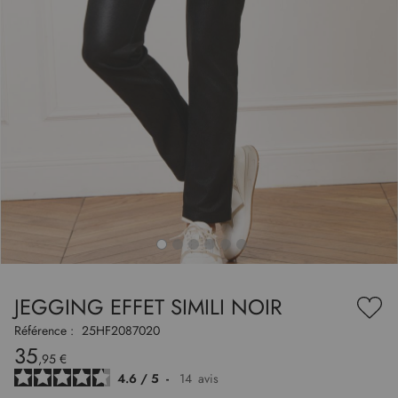
to
nning
e
JEGGING EFFET SIMILI NOIR
es
Ajou
ry
à
Référence :
25HF2087020
ma
35
liste
,95 €
d’en
4.6
/
5
-
14
avis