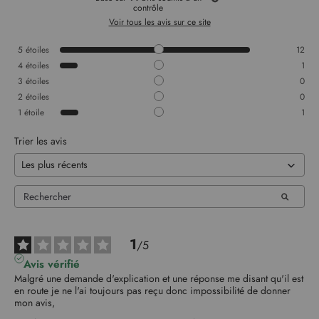
contrôle
Voir tous les avis sur ce site
5
étoiles
12
4
étoiles
1
3
étoiles
0
2
étoiles
0
1
étoile
1
Trier les avis
1
/
5
Avis vérifié
Malgré une demande d'explication et une réponse me disant qu'il est 
en route je ne l'ai toujours pas reçu donc impossibilité de donner 
mon avis,