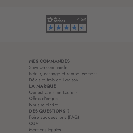
’
i
n
f
o
r
m
a
t
i
MES COMMANDES
o
Suivi de commande
n
Retour, échange et remboursement
:
Délais et frais de livraison
LA MARQUE
Qui est Christine Laure ?
Offres d'emploi
Nous rejoindre
DES QUESTIONS ?
Foire aux questions (FAQ)
CGV
Mentions légales