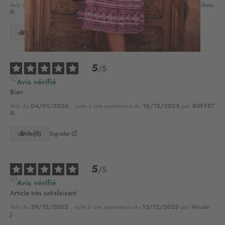
i
Avis du
22/01/2026
, suite à une expérience du
06/01/2026
par
Hélène
R.
o
n
Utile
(1)
Signaler
à
n
o
5
/
5
t
r
Avis vérifié
e
Bien
l
Avis du
04/01/2026
, suite à une expérience du
18/12/2025
par
BUFFET
e
B.
t
t
Utile
(0)
Signaler
r
e
d
5
/
5
’
Avis vérifié
i
Article très satisfaisant
n
f
Avis du
29/12/2025
, suite à une expérience du
13/12/2025
par
Nicole
J.
o