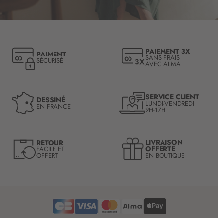
c
r
i
p
t
PAIEMENT 3X
PAIMENT
i
SANS FRAIS
SÉCURISÉ
AVEC ALMA
o
n
à
n
SERVICE CLIENT
DESSINÉ
LUNDI-VENDREDI
o
EN FRANCE
9H-17H
t
r
e
LIVRAISON
RETOUR
l
OFFERTE
FACILE ET
OFFERT
EN BOUTIQUE
e
t
t
r
e
d