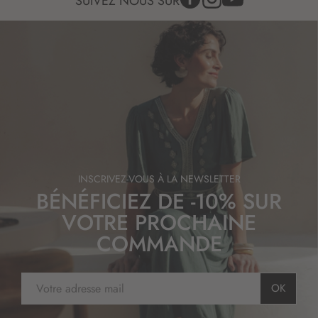
SUIVEZ NOUS SUR
INSCRIVEZ-VOUS À LA NEWSLETTER
BÉNÉFICIEZ DE -10% SUR
VOTRE PROCHAINE
COMMANDE
I
OK
n
s