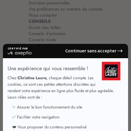
Données personnelles
Vos préférences en matière de cookies
Nous contacter
CONSEILS
Guide des tailles
Conseils d'entretien
Conseils mode
Guide vêtements
Vêtements pour femmes
Jupes été
Vêtements de qualité
Chemisiers
Robes
Tops
Jupes
T shirts manches longues
Jupes chic
T shirts manches courtes 3/4
Pulls et Gilets
Vestes chic