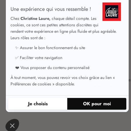
Retour, échange et remboursement
Délais et frais de livraison
Vêtements pour femme
Vêtements de qualité
Robes
Jupes
Jupes chic