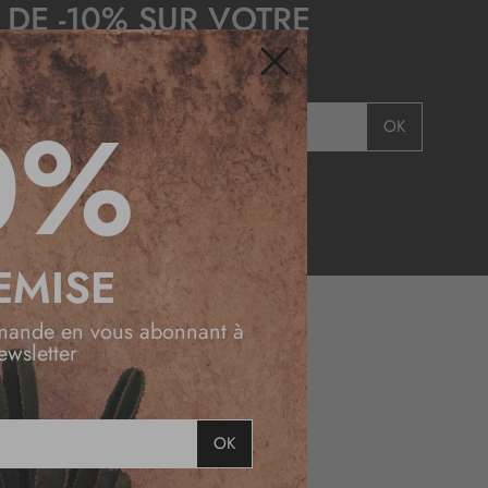
 DE -10% SUR VOTRE
E COMMANDE
Fermer
0%
OK
EMISE
mande en vous abonnant à
ewsletter
DESSINÉ
EN FRANCE
OK
LIVRAISON
OFFERTE