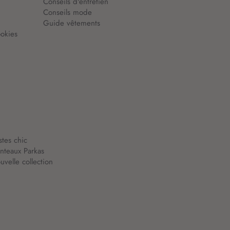
Conseils d'entretien
Conseils mode
Guide vêtements
okies
stes chic
nteaux Parkas
velle collection