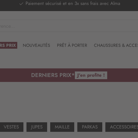
Paiement sécurisé et en 3x sans frais avec Alma
RS PRIX
NOUVEAUTÉS
PRÊT À PORTER
CHAUSSURES & ACCE
DERNIERS PRIX*
J'en profite !
VESTES
JUPES
MAILLE
PARKAS
ACCESSOIRE