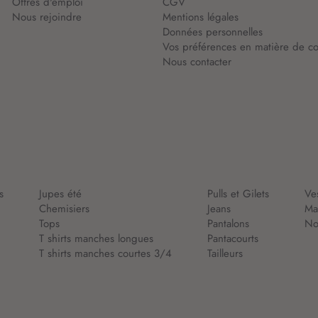
’
Offres d'emploi
CGV
i
Nous rejoindre
Mentions légales
n
Données personnelles
f
Vos préférences en matière de co
o
Nous contacter
r
m
a
t
i
o
n
:
s
Jupes été
Pulls et Gilets
Ve
Chemisiers
Jeans
Ma
Tops
Pantalons
Nou
T shirts manches longues
Pantacourts
T shirts manches courtes 3/4
Tailleurs