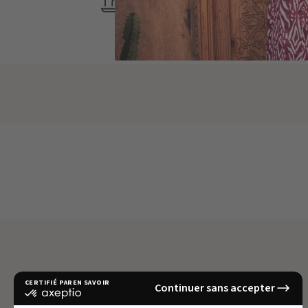
9H-17H
MES COMMANDES
Suivi de commande