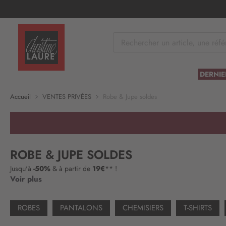
tenu
DERNIE
Accueil
VENTES PRIVÉES
Robe & Jupe soldes
ROBE & JUPE SOLDES
Jusqu'à
-50%
& à partir de
19€
** !
Voir plus
ROBES
PANTALONS
CHEMISIERS
T-SHIRTS