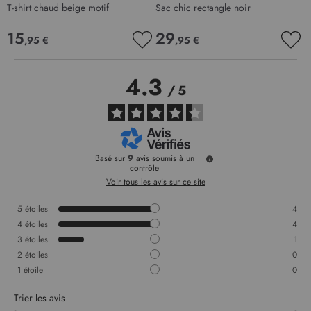
T-shirt chaud beige motif
Sac chic rectangle noir
J
15
29
,95 €
,95 €
AJOUTER
AJO
À
À
MA
MA
4.3
LISTE
LIS
/
5
D’ENVIE
D’E
Basé sur
9
avis soumis à un
contrôle
Voir tous les avis sur ce site
5
étoiles
4
4
étoiles
4
3
étoiles
1
2
étoiles
0
1
étoile
0
Trier les avis