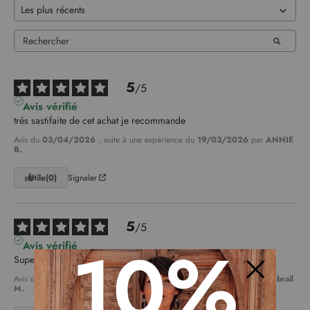
5
/
5
Avis vérifié
trés sastifaite de cet achat je recommande
Avis du
03/04/2026
, suite à une expérience du
19/03/2026
par
ANNIE
B.
Utile
(0)
Signaler
5
/
5
10%
Avis vérifié
Superbe bien taillée
Avis du
03/04/2026
, suite à une expérience du
19/03/2026
par
Hebrail
M.
Fermer