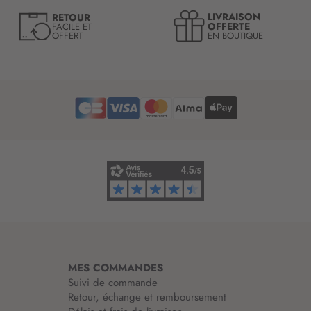
e
LIVRAISON
RETOUR
l
OFFERTE
FACILE ET
OFFERT
EN BOUTIQUE
e
t
t
r
e
d
’
i
n
f
o
r
m
a
t
i
MES COMMANDES
o
Suivi de commande
n
Retour, échange et remboursement
: