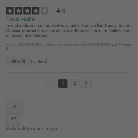
t
r
4
/
5
e
Avis vérifié
l
Très chaude, son col montant vous met à l'abri de l'air frais ambiant. 
e
Couleur pouvant être accordé avec différentes couleurs. Belle facture 
t
au niveau des finitions.
t
Avis du
21/03/2026
, suite à une expérience du
05/03/2026
par
Viviane
r
B.
e
d
Utile
(0)
Signaler
’
i
n
1
2
f
o
r
m
a
t
i
o
n