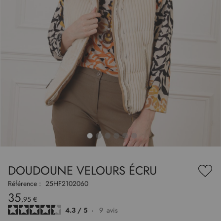
to
nning
e
DOUDOUNE VELOURS ÉCRU
es
Ajou
ry
à
Référence :
25HF2102060
ma
35
liste
,95 €
d’en
4.3
/
5
-
9
avis