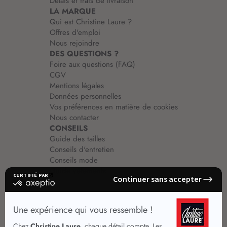
Délais et frais de livraison
LA MARQUE
Qui est Christine Laure ?
Offres d'emploi
Nous rejoindre
DES QUESTIONS ?
Foire aux questions (FAQ)
CGV
Mentions légales
Données personnelles
Vos préférences en matière de cookies
Nous contacter
CONSEILS
Guide des tailles
Conseils d'entretien
Conseils mode
Guide vêtements