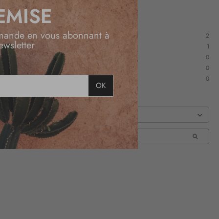
EMISE
mande en vous abonnant à
2
ewsletter
1
0
0
0
OK