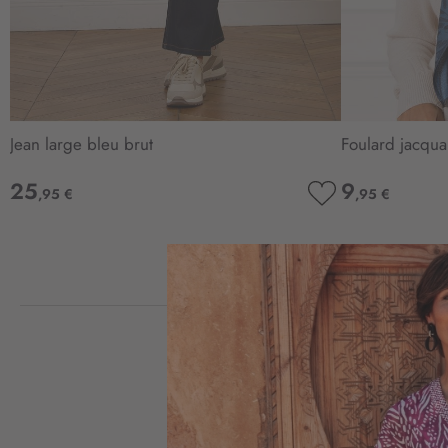
Jean large bleu brut
Foulard jacqua
25
9
,95 €
,95 €
AJOUTER
À
MA
LISTE
D’ENVIE