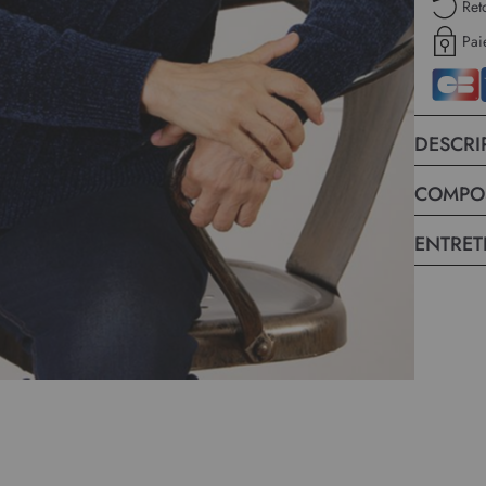
Ret
Pai
DESCRI
COMPO
ENTRET