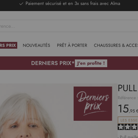
DERNIERS PRIX - Stocks limités
RS PRIX
NOUVEAUTÉS
PRÊT À PORTER
CHAUSSURES & ACCE
DERNIERS PRIX*
J'en profite !
PULL
Référence 
15
,95 
- Pull mail