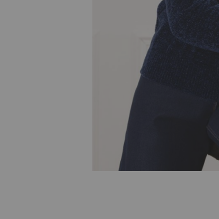
Skip to
the
beginning
of the
images
gallery