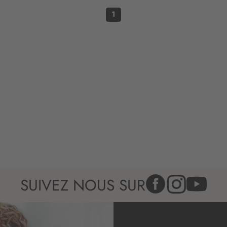
n
:
1
SUIVEZ NOUS SUR