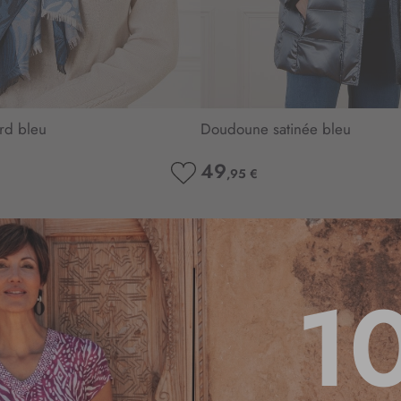
rd bleu
Doudoune satinée bleu
49
,95 €
AJOUTER
À
MA
LISTE
D’ENVIE
1
4.7
/
5
Basé sur
3
avis soumis à un