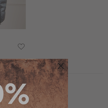
AJOUTER
À
MA
LISTE
D’ENVIE
Fermer
0%