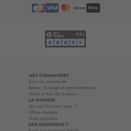
e
d
’
i
n
f
o
r
m
a
t
i
MES COMMANDES
o
Suivi de commande
n
Retour, échange et remboursement
:
Délais et frais de livraison
LA MARQUE
Qui est Christine Laure ?
Offres d'emploi
Nous rejoindre
DES QUESTIONS ?
Foire aux questions (FAQ)