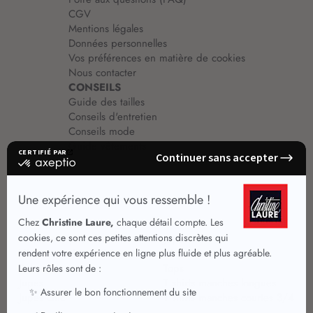
CGV
Mentions légales
Données personnelles
Vos préférences en matière de cookies
Nous contacter
CONSEILS
Guide des tailles
Conseils d'entretien
Conseils mode
Guide vêtements
Vêtements pour femmes
Jupes été
Vêtements de qualité
Chemisiers
Robes
Tops
Jupes
T shirts manches longues
Jupes chic
T shirts manches courtes 3/4