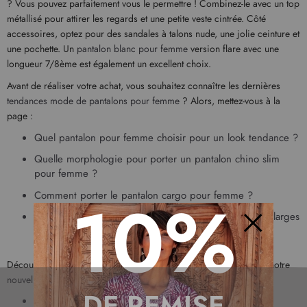
? Vous pouvez parfaitement vous le permettre ! Combinez-le avec un top
métallisé pour attirer les regards et une petite veste cintrée. Côté
accessoires, optez pour des sandales à talons nude, une jolie ceinture et
une pochette. Un
pantalon blanc pour femme
version flare avec une
longueur 7/8ème est également un excellent choix.
Avant de réaliser votre achat, vous souhaitez connaître les dernières
tendances mode de pantalons pour femme
? Alors, mettez-vous à la
page :
Quel pantalon pour femme choisir pour un look tendance ?
Quelle morphologie pour porter un pantalon chino slim
pour femme ?
10%
Comment porter le pantalon cargo pour femme ?
Quel type de pantalon choisir quand on a les jambes larges
?
Fermer
Découvrez notre
sélection de pantalons pour femme tendance
et notre
nouvelle collection de pantalons pour femme Christine Laure
:
DE REMISE
pantalon beige femme ;