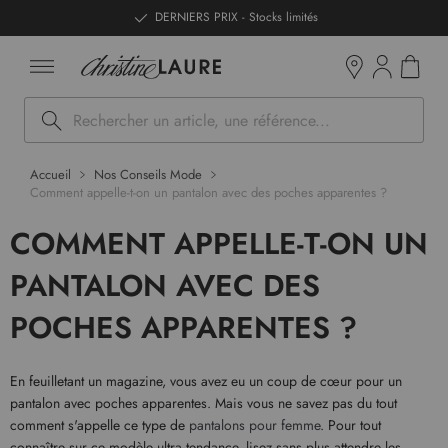
ntenu
DERNIERS PRIX - Stocks limités
Mon pan
Boutiques
Rechercher
Accueil
Nos Conseils Mode
Comment appelle-t-on un pantalon avec des poches apparentes ?
COMMENT APPELLE-T-ON UN
PANTALON AVEC DES
POCHES APPARENTES ?
En feuilletant un magazine, vous avez eu un coup de cœur pour un
pantalon avec poches apparentes. Mais vous ne savez pas du tout
comment s'appelle ce type de
pantalons pour femme
. Pour tout
connaître sur ce modèle ultra tendance, lisez sans plus attendre les