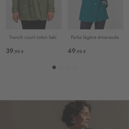
t
i
o
n
:
Trench court coton kaki
Parka légère émeraude
39
49
,95 €
,95 €