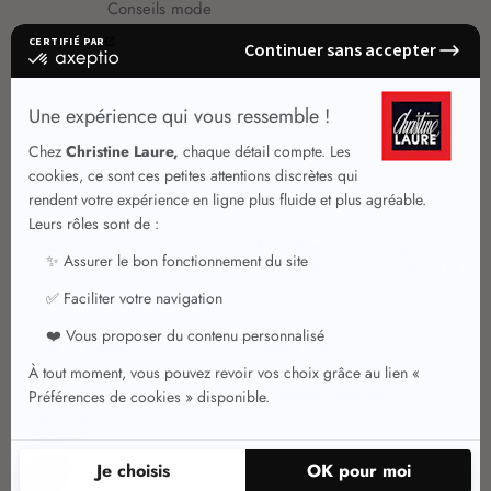
Conseils mode
Guide vêtements
Vêtements pour femmes
Jupes été
Vêtements de qualité
Chemisiers
Robes
Tops
Jupes
T shirts manches longues
Jupes chic
T shirts manches courtes 3/4
Pulls et Gilets
Vestes chic
Jeans
Manteaux Parkas
Pantalons
Nouvelle collection
Pantacourts
Tailleurs