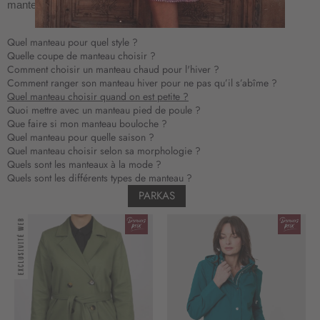
manteaux et les vestes d’hiver :
à
n
o
Quel manteau pour quel style ?
t
Quelle coupe de manteau choisir ?
r
Comment choisir un manteau chaud pour l'hiver ?
e
Comment ranger son manteau hiver pour ne pas qu’il s’abîme ?
Quel manteau choisir quand on est petite ?
l
Quoi mettre avec un manteau pied de poule ?
e
Que faire si mon manteau bouloche ?
t
Quel manteau pour quelle saison ?
t
Quel manteau choisir selon sa morphologie ?
r
Quels sont les manteaux à la mode ?
e
Quels sont les différents types de manteau ?
d
PARKAS
’
i
n
f
o
r
m
a