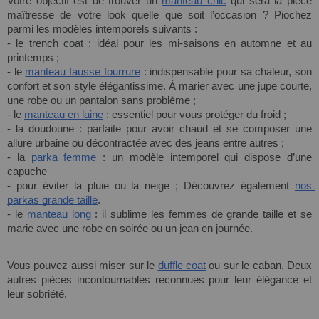
Votre objectif est de trouver un 
manteau chic
 qui sera la pièce 
maîtresse de votre look quelle que soit l’occasion ? Piochez 
parmi les modèles intemporels suivants :
- le trench coat : idéal pour les mi-saisons en automne et au 
printemps ;
- le 
manteau fausse fourrure
 : 
indispensable
 pour sa chaleur, son 
confort et son style élégantissime. À marier avec une jupe courte, 
une robe ou un pantalon sans problème ; 
- le 
manteau en laine
 : essentiel pour vous protéger du froid ;
- la doudoune : parfaite pour avoir chaud et se composer une 
allure urbaine ou décontractée avec des
 jeans
 entre autres ;
- la 
parka femme
 : un modèle 
intemporel
 qui dispose d’une 
capuche 
- pour 
éviter
 la pluie ou la neige ; Découvrez également 
nos 
parkas grande taille
. 
- le 
manteau long
 : il sublime les femmes de grande taille et se 
marie avec une 
robe
 en soirée ou un jean en journée.
Vous pouvez aussi miser sur le 
duffle coat
 ou sur le caban. Deux 
autres 
pièces 
incontournables reconnues pour leur élégance et 
leur sobriété.