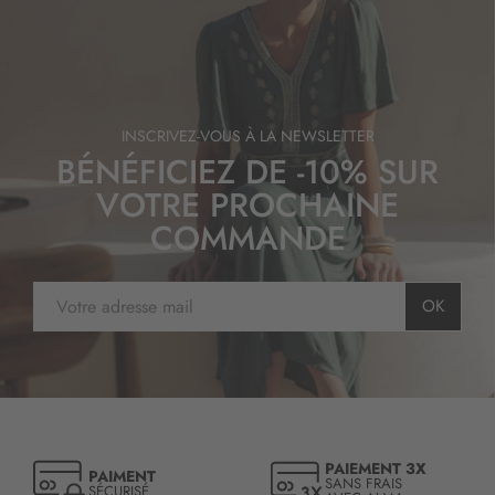
INSCRIVEZ-VOUS À LA NEWSLETTER
BÉNÉFICIEZ DE -10% SUR
VOTRE PROCHAINE
COMMANDE
I
OK
n
s
c
r
i
p
t
PAIEMENT 3X
PAIMENT
i
SANS FRAIS
SÉCURISÉ