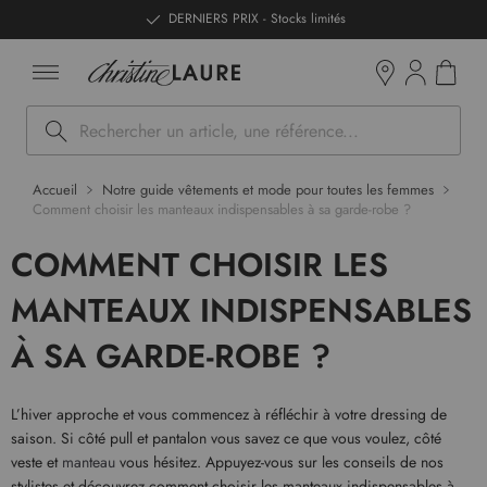
ntenu
DERNIERS PRIX - Stocks limités
Mon pan
Boutiques
Rechercher
Accueil
Notre guide vêtements et mode pour toutes les femmes
Comment choisir les manteaux indispensables à sa garde-robe ?
COMMENT CHOISIR LES
MANTEAUX INDISPENSABLES
À SA GARDE-ROBE ?
L’hiver approche et vous commencez à réfléchir à votre dressing de
saison. Si côté pull et pantalon vous savez ce que vous voulez, côté
veste et
manteau
vous hésitez. Appuyez-vous sur les conseils de nos
stylistes et découvrez comment choisir les manteaux indispensables à