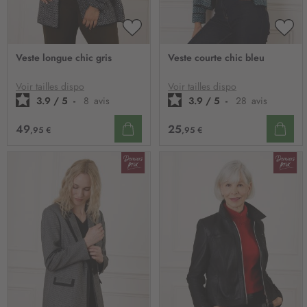
AJOUTER
AJO
À
À
Veste longue chic gris
Veste courte chic bleu
MA
MA
LISTE
LIST
D’ENVIE
D’E
Voir tailles dispo
Voir tailles dispo
3.9
/
5
-
8
avis
3.9
/
5
-
28
avis
49
25
,95 €
,95 €