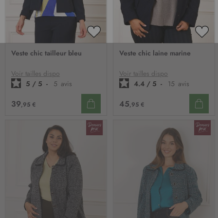
AJOUTER
AJO
À
À
Veste chic tailleur bleu
Veste chic laine marine
MA
MA
LISTE
LIST
D’ENVIE
D’E
Voir tailles dispo
Voir tailles dispo
5
/
5
-
5
avis
4.4
/
5
-
15
avis
39
45
,95 €
,95 €