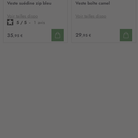
À
À
Veste suédine zip bleu
Veste boîte camel
MA
MA
LISTE
LIST
D’ENVIE
D’E
Voir tailles dispo
Voir tailles dispo
5
/
5
-
1
avis
29
35
,95 €
,95 €