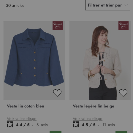
Filtrer et trier par
30
articles
AJOUTER
AJO
À
À
Veste lin coton bleu
Veste légère lin beige
MA
MA
LISTE
LIST
D’ENVIE
D’E
Voir tailles dispo
Voir tailles dispo
4.4
/
5
-
8
avis
4.5
/
5
-
11
avis