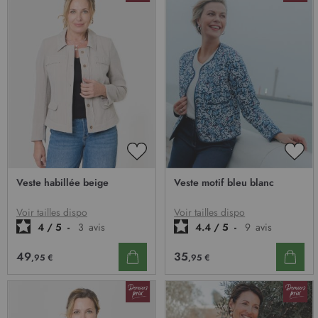
AJOUTER
AJO
À
À
Veste habillée beige
Veste motif bleu blanc
MA
MA
LISTE
LIST
D’ENVIE
D’E
Voir tailles dispo
Voir tailles dispo
4
/
5
-
3
avis
4.4
/
5
-
9
avis
49
35
,95 €
,95 €