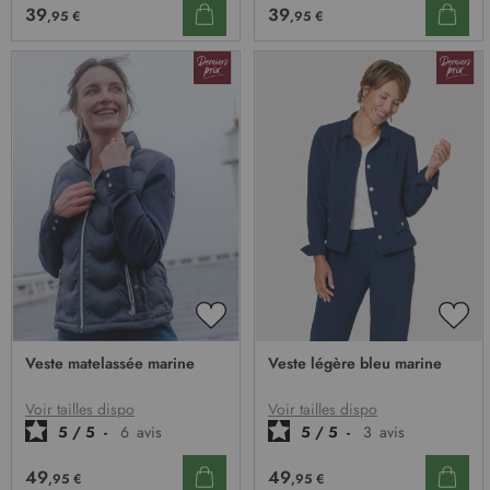
39
39
,95 €
,95 €
AJOUTER
AJO
À
À
Veste matelassée marine
Veste légère bleu marine
MA
MA
LISTE
LIST
D’ENVIE
D’E
Voir tailles dispo
Voir tailles dispo
5
/
5
-
6
avis
5
/
5
-
3
avis
49
49
,95 €
,95 €