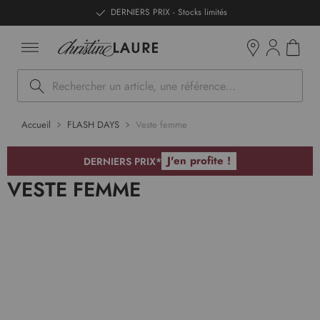
ntenu
DERNIERS PRIX - Stocks limités
Mon pan
Boutiques
Rechercher
Accueil
FLASH DAYS
Veste femme
J'en profite !
DERNIERS PRIX*
VESTE FEMME