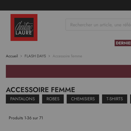
tenu
DERNIE
Accueil
FLASH DAYS
Accessoire femme
ACCESSOIRE FEMME
PANTALONS
ROBES
CHEMISIERS
T-SHIRTS
Produits
1
-
36
sur
71