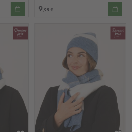
9
,95 €