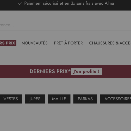
DERNIERS PRIX - Stocks limités
RS PRIX
NOUVEAUTÉS
PRÊT À PORTER
CHAUSSURES & ACCE
DERNIERS PRIX*
J'en profite !
VESTES
JUPES
MAILLE
PARKAS
ACCESSOIRE