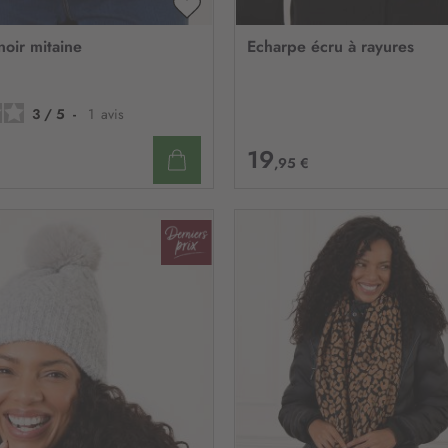
n
:
AJOUTER
À
noir mitaine
Echarpe écru à rayures
MA
LISTE
D’ENVIE
3
/
5
-
1
avis
19
,95 €