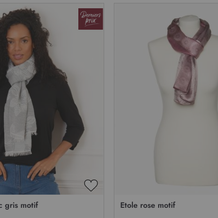
AJOUTER
À
c gris motif
Etole rose motif
MA
LISTE