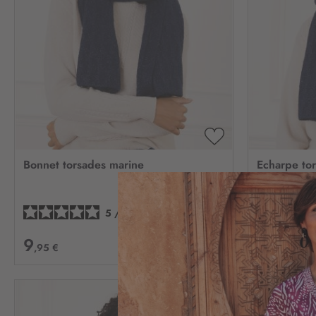
AJOUTER
À
Bonnet torsades marine
Echarpe to
MA
LISTE
D’ENVIE
5
/
5
-
1
avis
9
9
,95 €
,95 €