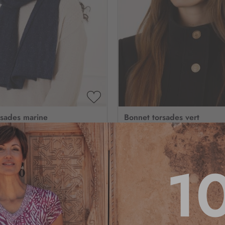
AJOUTER
À
rsades marine
Bonnet torsades vert
MA
LISTE
D’ENVIE
4.5
/
5
-
2
avis
1
9
,95 €