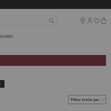
Mon pan
Ma liste d'env
Boutiques
SSOIRES
S
Filtrer et trier par