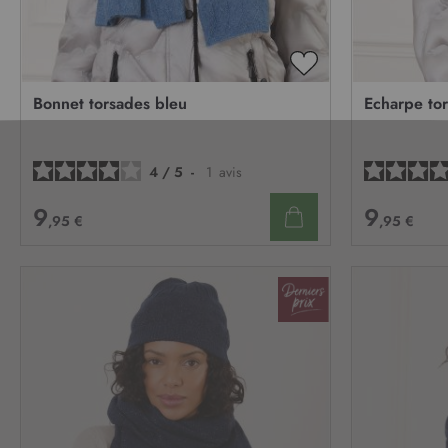
AJOUTER
À
Bonnet torsades bleu
Echarpe to
MA
LISTE
D’ENVIE
4
/
5
-
1
avis
9
9
,95 €
,95 €