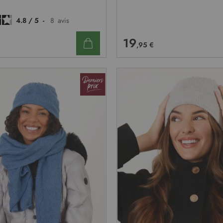
D’ENVIE
4.8
/
5
-
8
avis
19
,95 €