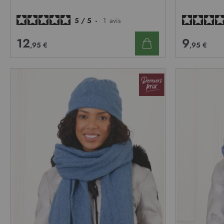
D’ENVIE
5
/
5
-
1
avis
12
9
,95 €
,95 €