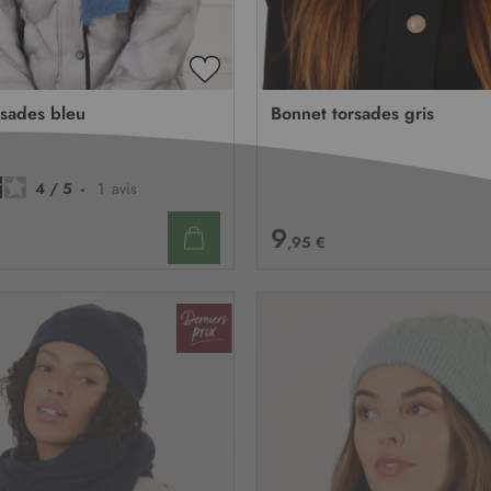
AJOUTER
À
rsades bleu
Bonnet torsades gris
MA
LISTE
D’ENVIE
4
/
5
-
1
avis
9
,95 €