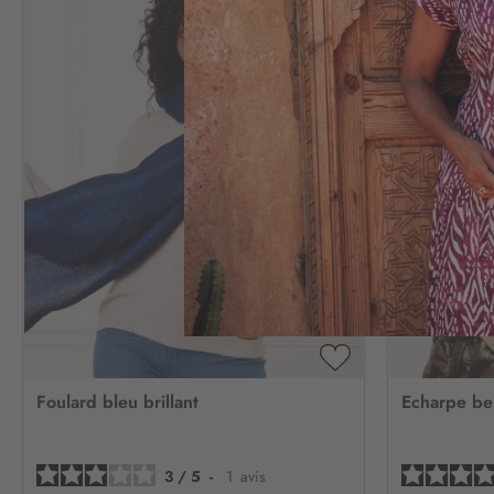
AJOUTER
À
Foulard bleu brillant
Echarpe bei
MA
LISTE
D’ENVIE
3
/
5
-
1
avis