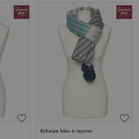
AJOUTER
AJOU
À
À
Echarpe bleu à rayures
MA
MA
LISTE
LISTE