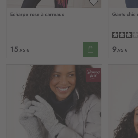
AJOUTER
À
Echarpe rose à carreaux
Gants chic 
MA
LISTE
D’ENVIE
15
9
,95 €
,95 €