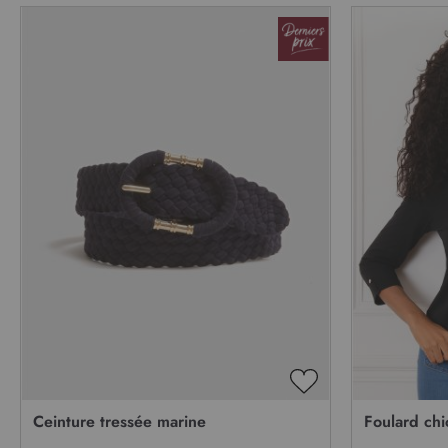
AJOUTER
À
Ceinture tressée marine
Foulard chi
MA
LISTE