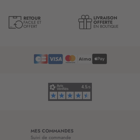
t
r
e
LIVRAISON
RETOUR
l
OFFERTE
FACILE ET
OFFERT
EN BOUTIQUE
e
t
t
r
e
d
’
i
n
f
o
r
m
a
t
i
MES COMMANDES
o
Suivi de commande
n