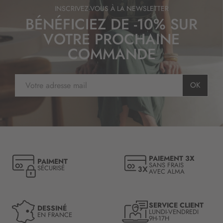
n
INSCRIVEZ-VOUS À LA NEWSLETTER
:
BÉNÉFICIEZ DE -10% SUR
VOTRE PROCHAINE
COMMANDE
I
OK
n
s
c
r
i
p
t
PAIEMENT 3X
PAIMENT
i
SANS FRAIS
SÉCURISÉ
AVEC ALMA
o
n
à
n
SERVICE CLIENT
DESSINÉ
LUNDI-VENDREDI
o
EN FRANCE
9H-17H