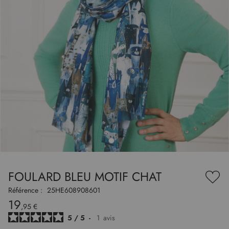
to
nning
e
FOULARD BLEU MOTIF CHAT
es
Ajou
ry
à
Référence :
25HE608908601
ma
19
liste
,95 €
d’en
5
/
5
-
1
avis