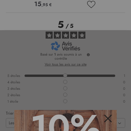
15
,95 €
AJOUTER
À
MA
5
LISTE
/
5
D’ENVIE
Basé sur
1
avis soumis à un
contrôle
Voir tous les avis sur ce site
5
étoiles
1
4
étoiles
0
3
étoiles
0
2
étoiles
0
1
étoile
0
10%
Trier les avis
Fermer