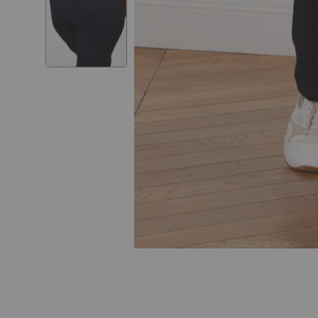
Skip to
the
beginning
of the
images
gallery