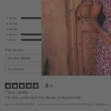
5
étoiles
4
étoiles
3
étoiles
2
étoiles
1
étoile
Trier les avis
5
/
5
Avis vérifié
Très bien, conforme à mes attentes, je recommande !
Avis du
06/03/2026
, suite à une expérience du
18/02/2026
par
Patricia L.