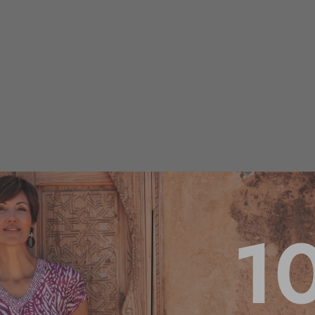
1
2.7
/
5
Basé sur
3
avis soumis à un