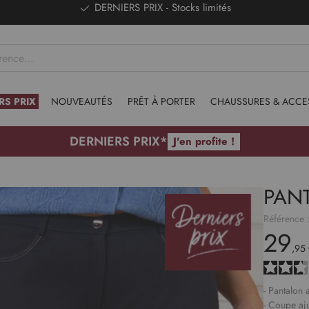
DERNIERS PRIX - Stocks limités
RS PRIX
NOUVEAUTÉS
PRÊT À PORTER
CHAUSSURES & ACCE
DERNIERS PRIX*
J'en profite !
PAN
Référence 
29
,95
- Pantalon 
- Coupe aj