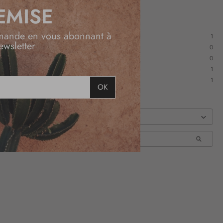
EMISE
mande en vous abonnant à
1
ewsletter
0
0
1
1
OK