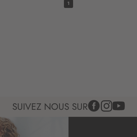
n
1
:
SUIVEZ NOUS SUR