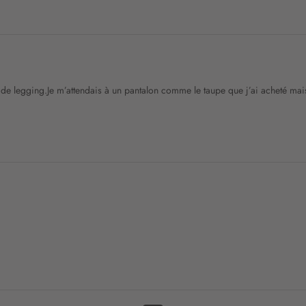
t
r
e
l
e
t
re de legging.Je m’attendais à un pantalon comme le taupe que j’ai acheté mai
t
r
e
d
’
i
n
f
o
r
m
a
t
i
o