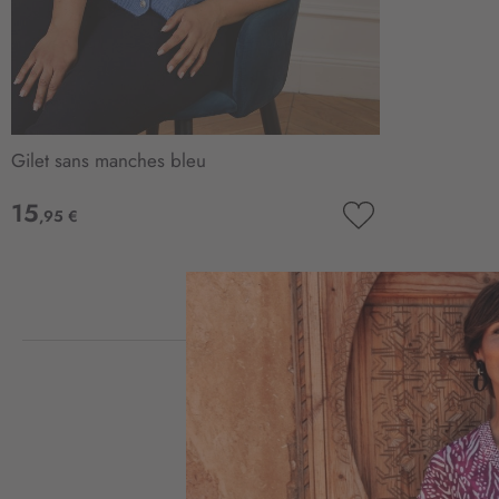
Gilet sans manches bleu
15
,95 €
AJOUTER
À
MA
LISTE
D’ENVIE