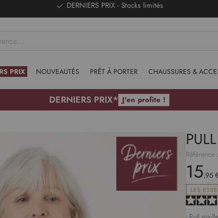
DERNIERS PRIX - Stocks limités
RS PRIX
NOUVEAUTÉS
PRÊT À PORTER
CHAUSSURES & ACCE
DERNIERS PRIX*
J'en profite !
PULL
Référence 
15
,95 
- Pull mail