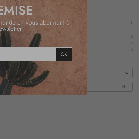
EMISE
mande en vous abonnant à
2
ewsletter
1
0
0
0
OK