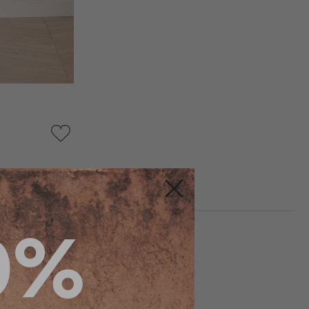
AJOUTER
À
MA
LISTE
D’ENVIE
Fermer
0%