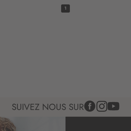
n
:
1
SUIVEZ NOUS SUR