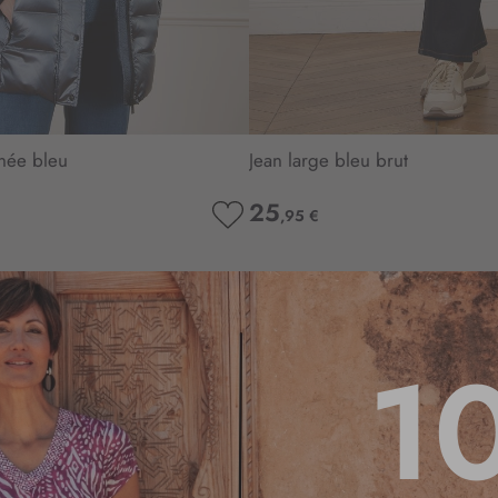
née bleu
Jean large bleu brut
25
,95 €
AJOUTER
À
MA
LISTE
D’ENVIE
1
4.7
/
5
Basé sur
3
avis soumis à un