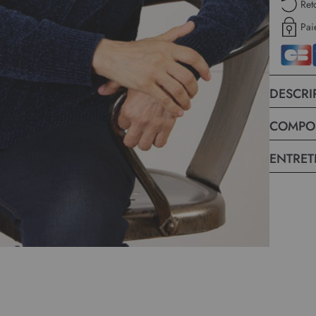
Ret
Pai
DESCRI
COMPO
ENTRET