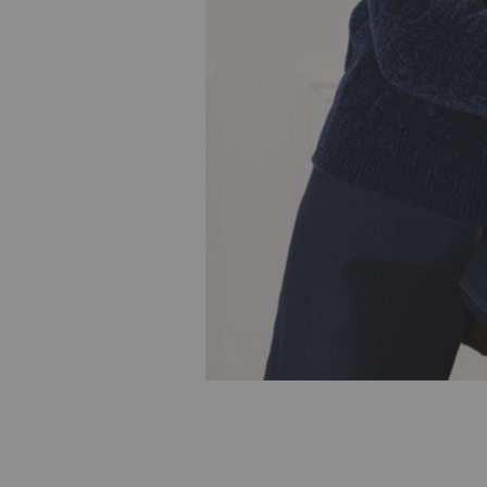
Skip to
the
beginning
of the
images
gallery