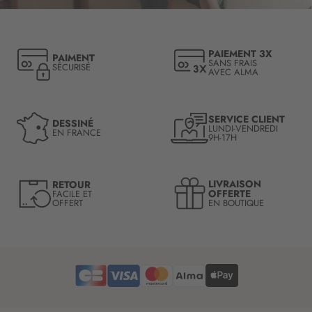
r
i
p
t
PAIEMENT 3X
PAIMENT
i
SANS FRAIS
SÉCURISÉ
AVEC ALMA
o
n
à
n
SERVICE CLIENT
DESSINÉ
LUNDI-VENDREDI
o
EN FRANCE
9H-17H
t
r
e
LIVRAISON
RETOUR
l
OFFERTE
FACILE ET
OFFERT
EN BOUTIQUE
e
t
t
r
e
d
’
i