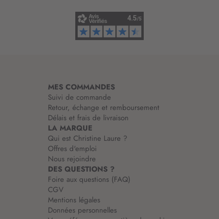
n
f
o
r
m
a
t
i
MES COMMANDES
o
Suivi de commande
n
Retour, échange et remboursement
:
Délais et frais de livraison
LA MARQUE
Qui est Christine Laure ?
Offres d'emploi
Nous rejoindre
DES QUESTIONS ?
Foire aux questions (FAQ)
CGV
Mentions légales
Données personnelles