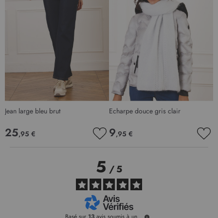
Jean large bleu brut
Echarpe douce gris clair
P
25
9
,95 €
,95 €
AJOUTER
AJO
À
À
MA
MA
5
LISTE
LIS
/
5
D’ENVIE
D’E
Basé sur
13
avis soumis à un