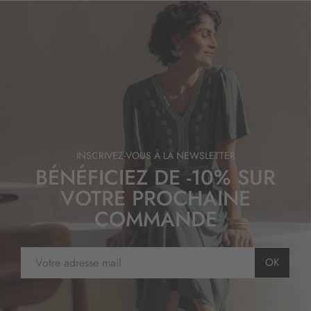
INSCRIVEZ-VOUS À LA NEWSLETTER
BÉNÉFICIEZ DE -10% SUR
VOTRE PROCHAINE
COMMANDE
I
OK
n
s
c