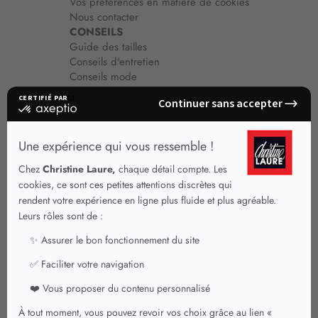
Vos préférences en matière de cookies
Nous contacter
CONSEILS
Guide des tailles
Conseils d'entretien
Conseils mode
Guide vêtements
Vêtements pour femmes
Jupes été
Vêtements de qualité
Chemisiers
Robes
Tops
Jupes
T shirts manches longues
Jupes chic
T shirts manches courtes 3/4
Pulls et Gilets
Vestes chic
Jeans
Manteaux Parkas