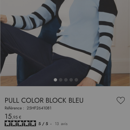
to
nning
e
PULL COLOR BLOCK BLEU
es
Ajou
ry
à
Référence :
25HF2641081
ma
15
liste
,95 €
d’en
5
/
5
-
13
avis