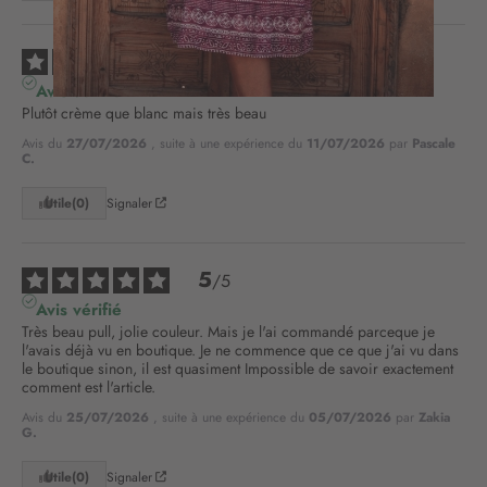
o
n
5
/
5
à
n
Avis vérifié
o
Plutôt crème que blanc mais très beau
t
Avis du
27/07/2026
, suite à une expérience du
11/07/2026
par
Pascale
r
C.
e
l
Utile
(0)
Signaler
e
t
t
5
/
5
r
Avis vérifié
e
Très beau pull, jolie couleur. Mais je l'ai commandé parceque je 
d
l'avais déjà vu en boutique. Je ne commence que ce que j'ai vu dans 
’
le boutique sinon, il est quasiment Impossible de savoir exactement 
i
comment est l'article.
n
Avis du
25/07/2026
, suite à une expérience du
05/07/2026
par
Zakia
f
G.
o
r
Utile
(0)
Signaler