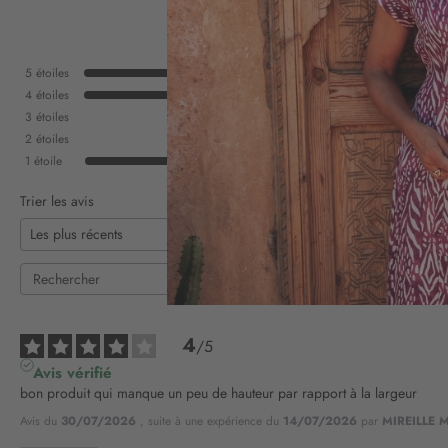
5
étoiles
4
étoiles
3
étoiles
2
étoiles
1
étoile
Trier les avis
4
/
5
Avis vérifié
bon produit qui manque un peu de hauteur par rapport à la largeur
Avis du
30/07/2026
, suite à une expérience du
14/07/2026
par
MIREILLE M