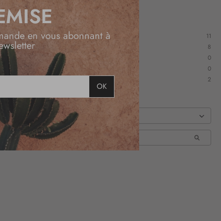
EMISE
mande en vous abonnant à
11
ewsletter
8
0
0
2
OK