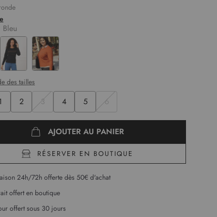
 ronde
longues
te
 motif brodé et rayures avec fils métallisés argentés
:
Bleu
ure 1,78m et porte une taille 1
gueur :
60 cm pour la première taille.
e des tailles
1
2
3
4
5
6
AJOUTER AU PANIER
RÉSERVER EN BOUTIQUE
raison 24h/72h offerte dès 50€ d'achat
rait offert en boutique
our offert sous 30 jours