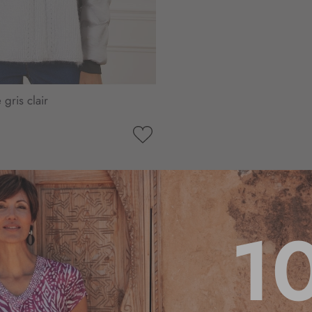
gris clair
AJOUTER
À
MA
LISTE
D’ENVIE
1
4.2
/
5
Basé sur
21
avis soumis à un