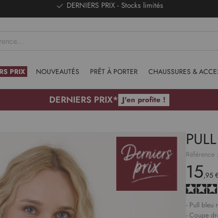
DERNIERS PRIX - Stocks limités
RS PRIX
NOUVEAUTÉS
PRÊT À PORTER
CHAUSSURES & ACCE
DERNIERS PRIX*
J'en profite !
PUL
Référence 
15
,95 
- Pull bleu 
- Coupe dr