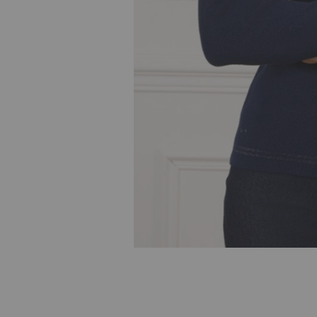
Skip to
the
beginning
of the
images
gallery