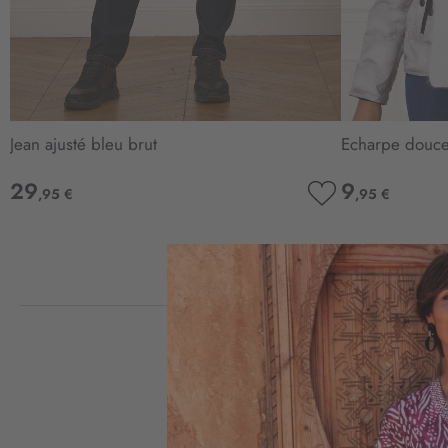
Jean ajusté bleu brut
Echarpe douce 
29
9
,95 €
,95 €
AJOUTER
À
MA
LISTE
D’ENVIE