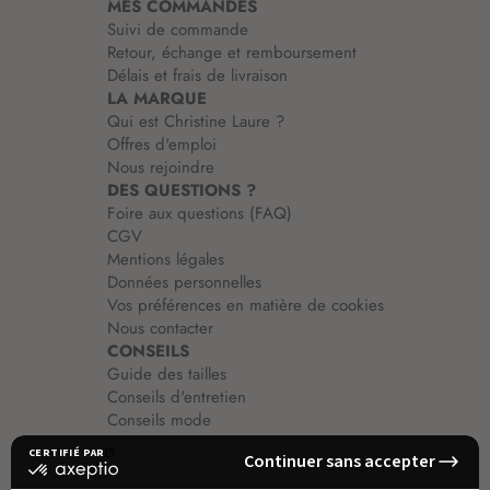
MES COMMANDES
o
Suivi de commande
n
Retour, échange et remboursement
:
Délais et frais de livraison
LA MARQUE
Qui est Christine Laure ?
Offres d'emploi
Nous rejoindre
DES QUESTIONS ?
Foire aux questions (FAQ)
CGV
Mentions légales
Données personnelles
Vos préférences en matière de cookies
Nous contacter
CONSEILS
Guide des tailles
Conseils d'entretien
Conseils mode
Guide vêtements