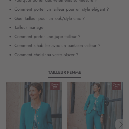
Pourquoi porter des vêtements sur-mesure ?
d
’
Comment porter un tailleur pour un style élégant ?
i
Quel tailleur pour un look/style chic ?
n
f
Tailleur mariage
o
Comment porter une jupe tailleur ?
r
m
Comment s'habiller avec un pantalon tailleur ?
a
Comment choisir sa veste blazer ?
t
i
o
TAILLEUR FEMME
n
: