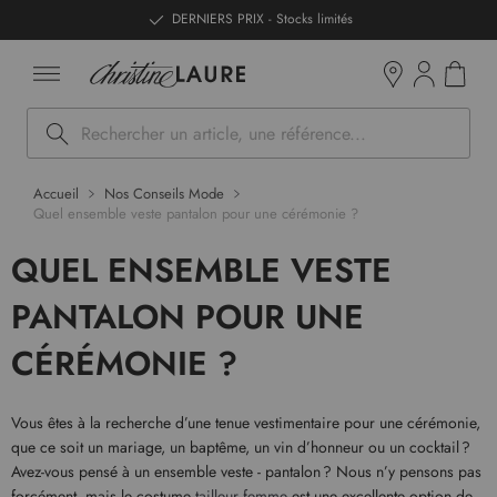
ntenu
DERNIERS PRIX - Stocks limités
Mon pan
Boutiques
Rechercher
Accueil
Nos Conseils Mode
Quel ensemble veste pantalon pour une cérémonie ?
QUEL ENSEMBLE VESTE
PANTALON POUR UNE
CÉRÉMONIE ?
Vous êtes à la recherche d’une tenue vestimentaire pour une cérémonie,
que ce soit un mariage, un baptême, un vin d’honneur ou un cocktail ?
Avez-vous pensé à un ensemble veste - pantalon ? Nous n’y pensons pas
forcément, mais le costume
tailleur femme
est une excellente option de