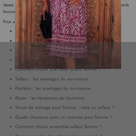
s
Venez découvrir dès maintenant notre
nouvelle collection de vêtements
c
femme
.
r
Pour aller plus loin, retrouvez quelques-uns de nos autres articles :
i
p
Quel haut mettre avec un tailleur noir femme ?
t
Tailleur femme : les dernières tendances de mode
i
o
Quelle tenue pour un mariage en hiver ?
n
Comment porter une veste oversize ?
à
n
Comment choisir une robe tailleur femme ?
o
Tailleur : les avantages du sur-mesure
t
r
Pantalon : les avantages du sur-mesure
e
Blazer : les tendances de l'automne
l
e
Tenue de mariage pour femme : robe ou tailleur ?
t
Quelle chaussure avec un costume pour femme ?
t
r
Comment choisir ensemble tailleur femme ?
e