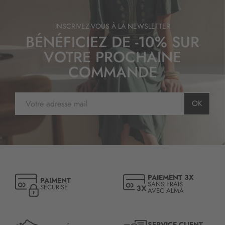
INSCRIVEZ-VOUS À LA NEWSLETTER
BÉNÉFICIEZ DE -10% SUR
VOTRE PROCHAINE
COMMANDE
I
OK
n
s
c
r
i
p
t
PAIEMENT 3X
PAIMENT
i
SANS FRAIS
SÉCURISÉ
AVEC ALMA
o
n
à
n
SERVICE CLIENT