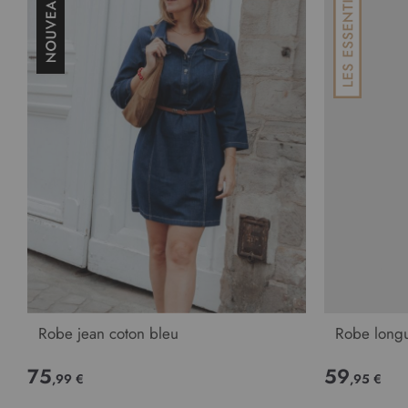
Robe jean coton bleu
Robe long
75
59
,99 €
,95 €