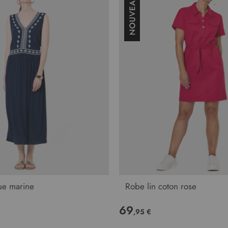
ue marine
Robe lin coton rose
69
,95 €