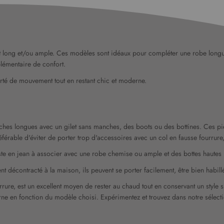
et long et/ou ample. Ces modèles sont idéaux pour compléter une robe longue 
lémentaire de confort.
berté de mouvement tout en restant chic et moderne.
hes longues avec un gilet sans manches, des boots ou des bottines. Ces pièc
préférable d'éviter de porter trop d'accessoires avec un col en fausse fourrur
te en jean à associer avec une robe chemise ou ample et des bottes hautes po
nt décontracté à la maison, ils peuvent se porter facilement, être bien habil
re, est un excellent moyen de rester au chaud tout en conservant un style sim
rne en fonction du modèle choisi. Expérimentez et trouvez dans notre sélecti