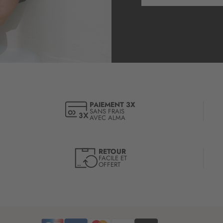
s
c
r
i
p
t
i
o
n
à
PAIEMENT 3X
SANS FRAIS
n
AVEC ALMA
o
t
r
RETOUR
e
FACILE ET
OFFERT
l
e
t
t
r
e