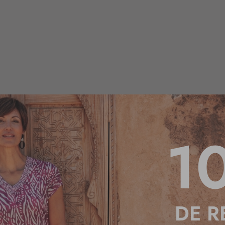
1
DE R