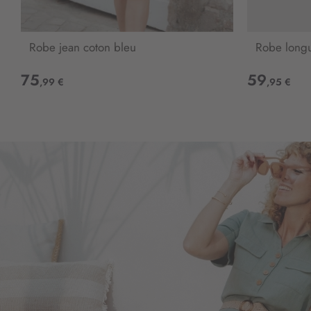
Robe jean coton bleu
Robe long
75
59
,99 €
,95 €