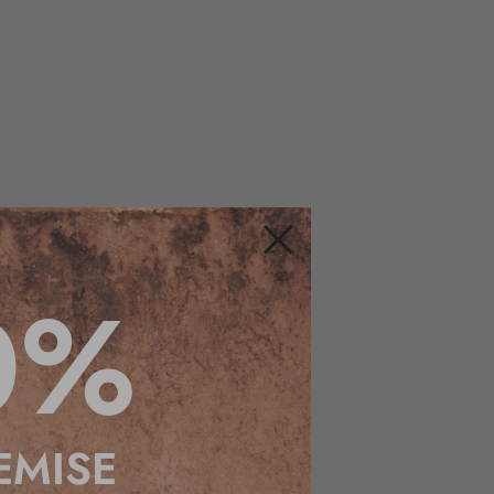
Fermer
0%
EMISE