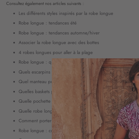
Consultez également nos articles suivants :
Les différents styles inspirés par la robe longue
Robe longue : tendances été
Robe longue : tendances automne/hiver
Associer la robe longue avec des bottes
4 robes longues pour aller à la plage
Robe longue : quels bijoux lui associer pour un mariage ?
Quels escarpins porter avec une robe longue ?
Quel manteau porter avec une robe longue ?
Quelles baskets porter avec une robe longue ?
Quelle pochette porter avec une robe longue ?
Quelle robe longue porter quand on est ronde ?
Comment porter la robe longue fleurie ?
Robe longue : comment la porter à un mariage ?