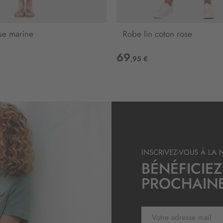
l
e
t
ue marine
Robe lin coton rose
t
r
69
,95 €
e
d
’
i
n
f
o
r
m
INSCRIVEZ-VOUS À LA 
a
BÉNÉFICIEZ
t
i
PROCHAIN
o
n
:
I
n