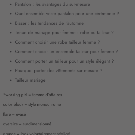
l
Pantalon : les avantages du sur-mesure
e
Quel ensemble veste pantalon pour une cérémonie ?
t
t
Blazer : les tendances de l'automne
r
Tenue de mariage pour femme : robe ou tailleur ?
e
d
Comment choisir une robe tailleur femme ?
’
Comment choisir un ensemble tailleur pour femme ?
i
n
Comment porter un tailleur pour un style élégant ?
f
Pourquoi porter des vêtements sur mesure ?
o
r
Tailleur mariage
m
a
*working girl = femme d’affaires
t
i
color block = style monochrome
o
flare = évasé
n
:
oversize = surdimensionné
grunge = look volontairement négligé