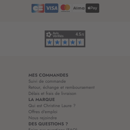
e
d
’
i
n
f
o
r
m
a
t
i
MES COMMANDES
o
Suivi de commande
n
Retour, échange et remboursement
:
Délais et frais de livraison
LA MARQUE
Qui est Christine Laure ?
Offres d'emploi
Nous rejoindre
DES QUESTIONS ?