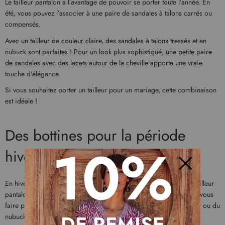
Le tailleur pantalon a l’avantage de pouvoir se porter toute l’année. En
été, vous pouvez l’associer à une paire de sandales à talons carrés ou
compensés.
Avec un tailleur de couleur claire, des sandales à talons tressés et en
nubuck sont parfaites ! Pour un look plus sophistiqué, une petite paire
de sandales avec des lacets autour de la cheville apporte une vraie
touche d'élégance.
Si vous souhaitez porter un tailleur pour un mariage, cette combinaison
est idéale !
Des bottines pour la période
10%
hivernale
Fermer
En hiver, des bottines à talons s’accordent parfaitement avec un tailleur
pantalon. Préférez des talons aiguilles pour affiner la silhouette et vous
faire paraître encore plus grande. Au niveau des matières, du cuir ou du
DE REMISE
nubuck vous apporteront beaucoup de chic.