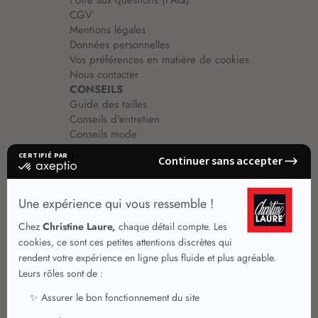
Foire aux questions (FAQ)
CGV
Mentions légales
Données personnelles
Vos préférences en matière de cookies
Nous contacter
CONSEILS
Guide des tailles
Conseils d'entretien
Conseils mode
Guide vêtements
Vêtements pour femmes
Jupes été
Vêtements de qualité
Chemisiers
Robes
Tops
Jupes
T shirts manches longues
Jupes chic
T shirts manches courtes 3/4