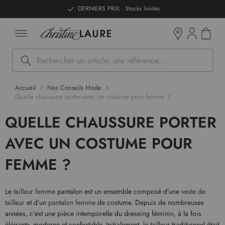
ntenu
DERNIERS PRIX - Stocks limités
Mon pan
Boutiques
Rechercher
Accueil
Nos Conseils Mode
Quelle chaussure porter avec un costume pour femme ?
QUELLE CHAUSSURE PORTER
AVEC UN COSTUME POUR
FEMME ?
Le
tailleur femme
pantalon est un ensemble composé d’une
veste de
tailleur
et d’un
pantalon femme
de costume. Depuis de nombreuses
années, c’est une pièce intemporelle du dressing féminin, à la fois
élégante, moderne et confortable. Initialement, le tailleur traditionnel était