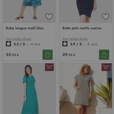
AJOUTER
AJO
À
À
Robe longue motif bleu
Robe polo maille marine
MA
MA
LISTE
LIST
D’ENVIE
D’E
Voir tailles dispo
Voir tailles dispo
3.3
/
5
-
4
avis
3.9
/
5
-
8
avis
35
29
,95 €
,95 €