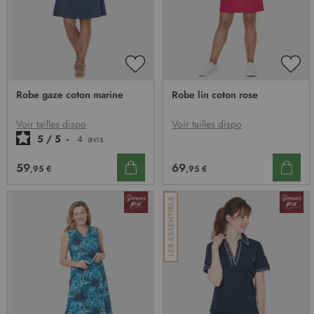
AJOUTER
AJO
À
À
Robe gaze coton marine
Robe lin coton rose
MA
MA
LISTE
LIST
D’ENVIE
D’E
Voir tailles dispo
Voir tailles dispo
5
/
5
-
4
avis
69
59
,95 €
,95 €