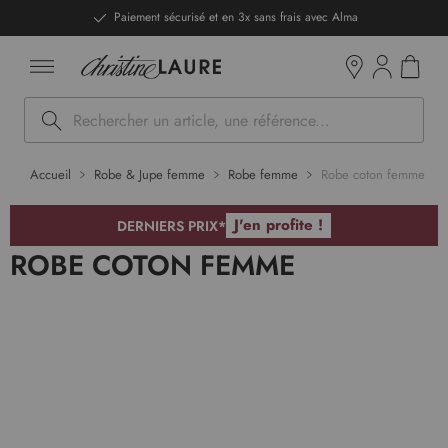
ntenu
DERNIERS PRIX - Stocks limités
Mon pan
Boutiques
Rechercher
Accueil
Robe & Jupe femme
Robe femme
Robe coton femme
J'en profite !
DERNIERS PRIX*
ROBE COTON FEMME