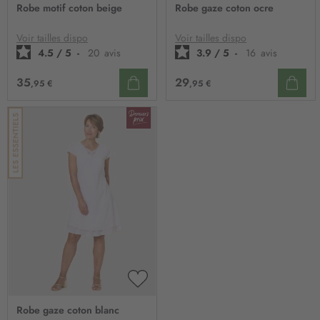
À
À
Robe motif coton beige
Robe gaze coton ocre
MA
MA
LISTE
LIST
D’ENVIE
D’E
Voir tailles dispo
Voir tailles dispo
4.5
/
5
-
20
avis
3.9
/
5
-
16
avis
35
29
,95 €
,95 €
AJOUTER
À
Robe gaze coton blanc
MA