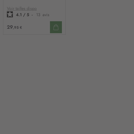
LISTE
D’ENVIE
Voir tailles dispo
4.1
/
5
-
13
avis
29
,95 €