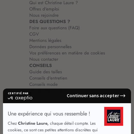
Qui est Christine Laure ?
Offres d'emploi
Nous rejoindre
DES QUESTIONS ?
Foire aux questions (FAQ)
CGV
Mentions légales
Données personnelles
Vos préférences en matière de cookies
Nous contacter
CONSEILS
Guide des tailles
Conseils d'entretien
Conseils mode
Guide vêtements
Vêtements pour femmes
Jupes été