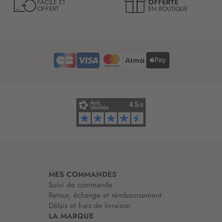
OFFERTE
FACILE ET
OFFERT
EN BOUTIQUE
e
t
t
r
e
d
’
i
n
f
o
r
m
a
t
i
MES COMMANDES
o
Suivi de commande
n
Retour, échange et remboursement
:
Délais et frais de livraison
LA MARQUE