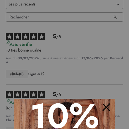
5
/
5
Avis vérifié
10 très bonne qualité
Avis du
03/07/2026
, suite à une expérience du
17/06/2026
par
Bernard
A.
Utile
(0)
Signaler
5
10%
/
5
Avis vérifié
Bon rapport qualité-prix !
Avis du
01/07/2026
, suite à une expérience du
15/06/2026
par
Marie-
Fermer
Christine F.