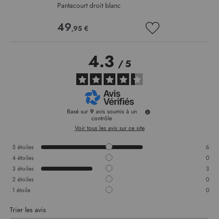
Pantacourt droit blanc
49
,95 €
AJOUTER
À
MA
4.3
LISTE
/
5
D’ENVIE
Basé sur
9
avis soumis à un
contrôle
Voir tous les avis sur ce site
5
étoiles
6
4
étoiles
0
3
étoiles
3
2
étoiles
0
1
étoile
0
Trier les avis