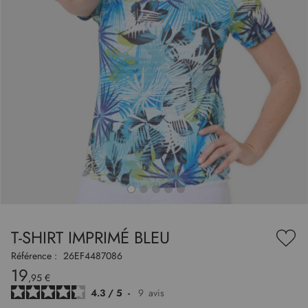
to
nning
e
T-SHIRT IMPRIMÉ BLEU
es
Ajou
ry
à
Référence :
26EF4487086
ma
19
liste
,95 €
d’en
4.3
/
5
-
9
avis