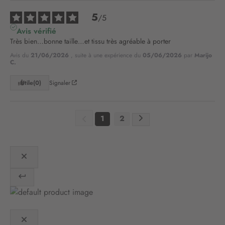
r
e
5
/
5
l
Avis vérifié
e
Très bien…bonne taille…et tissu très agréable à porter
t
Avis du
21/06/2026
, suite à une expérience du
05/06/2026
par
Marijo
t
C.
r
e
Utile
(0)
Signaler
d
’
i
1
2
n
f
o
r
m
a
t
i
o
n