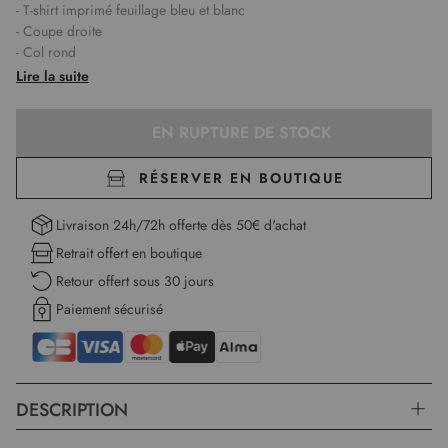
- T-shirt imprimé feuillage bleu et blanc
- Coupe droite
- Col rond
- Manches courtes
Lire la suite
- Motif feuillage
- Tissu texturé, léger et stretch
EN RUPTURE DE STOCK
- Léa mesure 1,75m et porte une taille 1
Longueur :
59 cm pour la première taille
RÉSERVER EN BOUTIQUE
Livraison 24h/72h offerte dès 50€ d'achat
Retrait offert en boutique
Retour offert sous 30 jours
Paiement sécurisé
DESCRIPTION