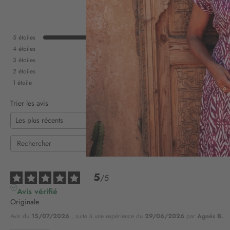
5
étoiles
4
étoiles
3
étoiles
2
étoiles
1
étoile
Trier les avis
5
/
5
Avis vérifié
Originale
Avis du
15/07/2026
, suite à une expérience du
29/06/2026
par
Agnès B.