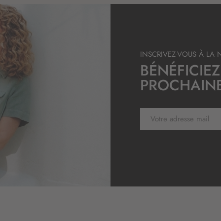
n
:
INSCRIVEZ-VOUS À LA 
BÉNÉFICIEZ
PROCHAIN
I
n
s
c
r
i
p
t
i
o
n