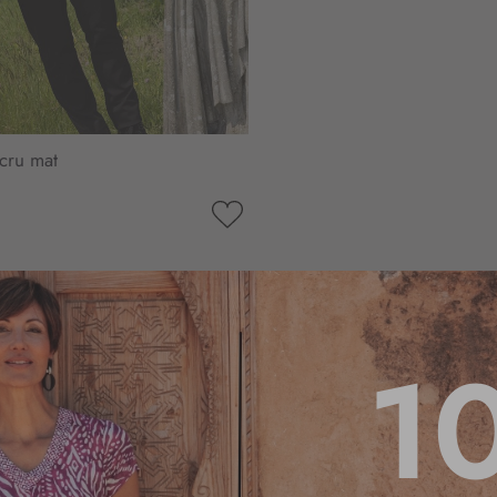
cru mat
AJOUTER
À
MA
LISTE
D’ENVIE
1
5
/
5
Basé sur
1
avis soumis à un