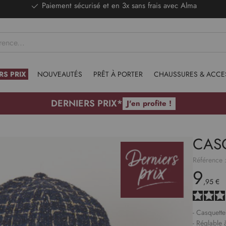
DERNIERS PRIX - Stocks limités
RS PRIX
NOUVEAUTÉS
PRÊT À PORTER
CHAUSSURES & ACCE
DERNIERS PRIX*
J'en profite !
CAS
Référence 
9
,95 €
- Casquett
- Réglable à