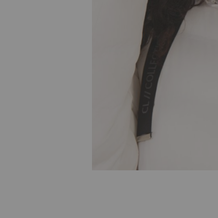
Skip to
the
beginning
of the
images
gallery