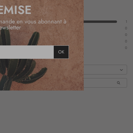
EMISE
mande en vous abonnant à
1
ewsletter
0
0
0
0
OK