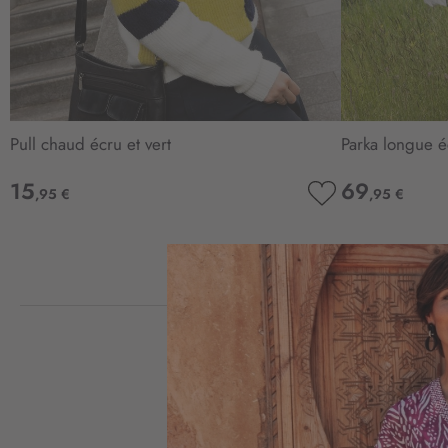
Pull chaud écru et vert
Parka longue é
15
69
,95 €
,95 €
AJOUTER
À
MA
LISTE
D’ENVIE