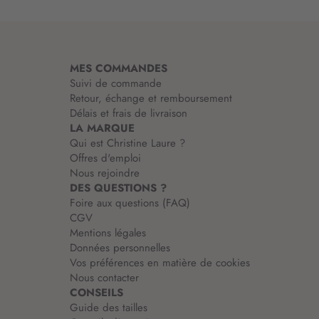
m
a
t
i
MES COMMANDES
o
Suivi de commande
n
Retour, échange et remboursement
:
Délais et frais de livraison
LA MARQUE
Qui est Christine Laure ?
Offres d'emploi
Nous rejoindre
DES QUESTIONS ?
Foire aux questions (FAQ)
CGV
Mentions légales
Données personnelles
Vos préférences en matière de cookies
Nous contacter
CONSEILS
Guide des tailles