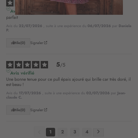
5
/
5
à
Avis vérifié
n
parfait
o
t
Avis du
22/07/2026
, suite à une expérience du
06/07/2026
par
Daniela
P.
r
e
Utile
(0)
Signaler
l
e
t
5
t
/
5
r
Avis vérifié
e
Une bonne tenue pour ce pull épais ajouré qui brille car très doré, il 
d
est beau !
’
Avis du
17/07/2026
, suite à une expérience du
02/07/2026
par
Jean-
i
claude C.
n
f
Utile
(0)
Signaler
o
r
m
1
2
3
4
a