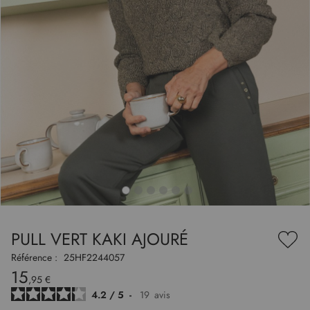
to
nning
e
PULL VERT KAKI AJOURÉ
es
Ajou
ry
à
Référence :
25HF2244057
ma
15
liste
,95 €
d’en
4.2
/
5
-
19
avis