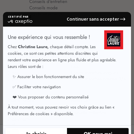
Conseils d'entretien
Conseils mode
Guide vêtements
Vêtements pour femmes
Jupes été
Vêtements de qualité
Chemisiers
Robes
Tops
Jupes
T shirts manches longues
Jupes chic
T shirts manches courtes 3/4
Pulls et Gilets
Vestes chic
Jeans
Manteaux Parkas
Pantalons
Nouvelle collection
Pantacourts
Tailleurs
15
AJOUTER AU PANIER
,95 €