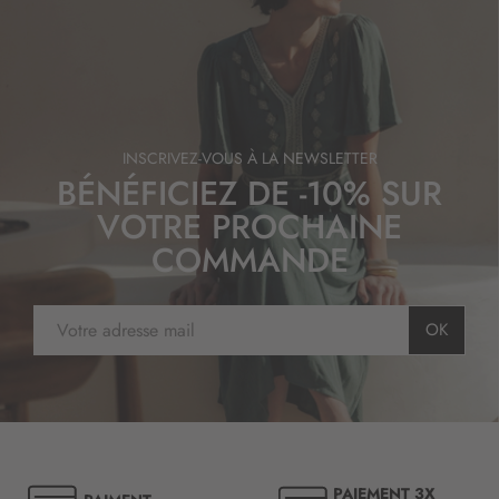
INSCRIVEZ-VOUS À LA NEWSLETTER
BÉNÉFICIEZ DE -10% SUR
VOTRE PROCHAINE
COMMANDE
I
OK
n
s
c
r
i
p
t
PAIEMENT 3X