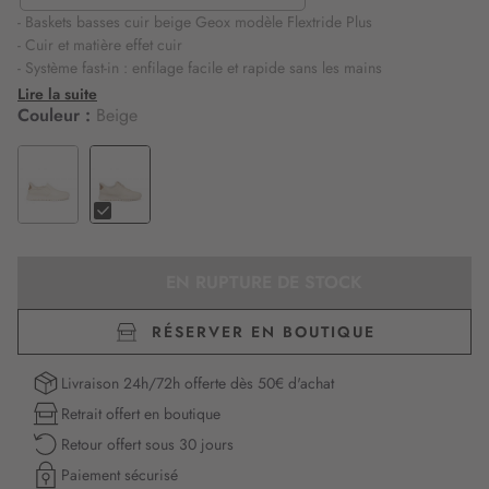
- Baskets basses cuir beige Geox modèle Flextride Plus
- Cuir et matière effet cuir
- Système fast-in : enfilage facile et rapide sans les mains
- Lacets élastiques sur la tige pour un enfilage facile
Lire la suite
- Ces sneakers légères, flexibles et élastiques complètent les looks
Couleur :
Beige
sporty-casual
- Amorti optimal grâce à la technologie Geox qui absorbe les
sollicitations
- Confortables et respirantes grâce au système breveté Geox
EN RUPTURE DE STOCK
RÉSERVER EN BOUTIQUE
Livraison 24h/72h offerte dès 50€ d'achat
Retrait offert en boutique
Retour offert sous 30 jours
Paiement sécurisé