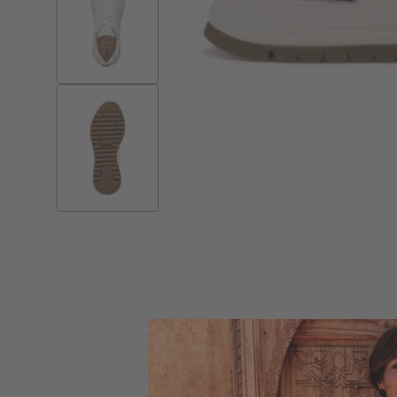
Skip to
the
beginning
of the
images
gallery