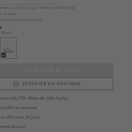
basses cuir blanc et gris Geox modèle Desya
pa et daim
à talon compensé de 4cm
facile et rapide grâce à la fermeture par lacets et au zip latéral
te
ers au style sportif revisité sont parfaites pour les tenues de la
:
Blanc
omme du week-end
bles et respirantes grâce au système breveté Geox
EN RUPTURE DE STOCK
RÉSERVER EN BOUTIQUE
raison 24h/72h offerte dès 50€ d'achat
rait offert en boutique
our offert sous 30 jours
ement sécurisé