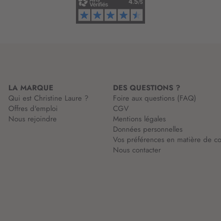
o
m
r
a
m
t
a
i
t
o
i
n
o
:
n
LA MARQUE
DES QUESTIONS ?
:
Qui est Christine Laure ?
Foire aux questions (FAQ)
Offres d'emploi
CGV
Nous rejoindre
Mentions légales
Données personnelles
Vos préférences en matière de co
Nous contacter