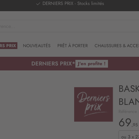
DERNIERS PRIX - Stocks limités
RS PRIX
NOUVEAUTÉS
PRÊT À PORTER
CHAUSSURES & ACCE
DERNIERS PRIX*
J'en profite !
BAS
BLA
Référence 
69
,95
ou
3 x 