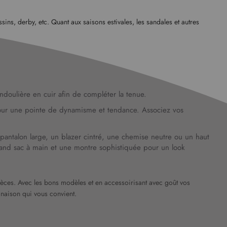
ns, derby, etc. Quant aux saisons estivales, les sandales et autres
ndoulière en cuir afin de compléter la tenue.
 pour une pointe de dynamisme et tendance. Associez vos
n pantalon large, un blazer cintré, une chemise neutre ou un haut
grand sac à main et une montre sophistiquée pour un look
pièces. Avec les bons modèles et en accessoirisant avec goût vos
naison qui vous convient.