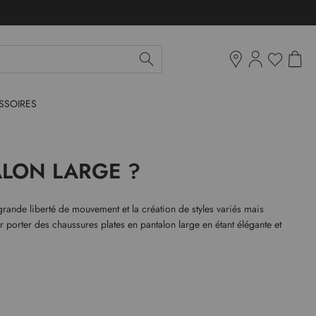
Mon pan
Ma liste d'env
Boutiques
SSOIRES
ALON LARGE ?
 grande liberté de mouvement et la création de styles variés mais
 porter des chaussures plates en pantalon large en étant élégante et