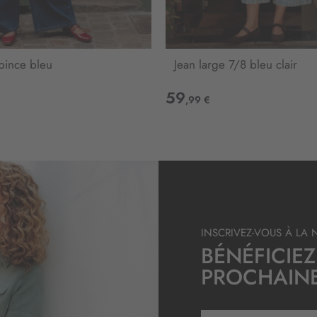
e
l
e
t
t
 pince bleu
Jean large 7/8 bleu clair
r
e
59
,99 €
d
’
i
n
f
o
r
m
a
INSCRIVEZ-VOUS À LA 
t
BÉNÉFICIEZ
i
PROCHAIN
o
n
:
I