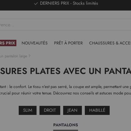
DERNIERS PRIX - Stocks limités
RS PRIX
NOUVEAUTÉS
PRÊT À PORTER
CHAUSSURES & ACCE
un pantalon large ?
SURES PLATES AVEC UN PANT
t : le confort. Le tissu n'est pas serré, la coupe est ample, permettant une
crucial pour réunir votre tenue. Découvrez nos conseils et astuces mode pour
SLIM
DROIT
JEAN
HABILLÉ
PANTALONS