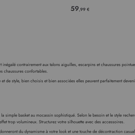
59
,99 €
t inégalé contrairement aux talons aiguilles, escarpins et chaussures pointu
nes chaussures confortables.
 de style, bien choisis et bien associées elles peuvent parfaitement devenir
 la simple basket au mocassin sophistiqué. Selon le besoin et le style recherc
ffet trop volumineux. Structurez votre silhouette avec des accessoires.
 donneront du dynamisme à votre look et une touche de décontraction casual