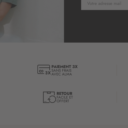
n
s
c
r
i
p
t
i
o
n
à
PAIEMENT 3X
SANS FRAIS
n
AVEC ALMA
o
t
r
RETOUR
e
FACILE ET
OFFERT
l
e
t
t
r