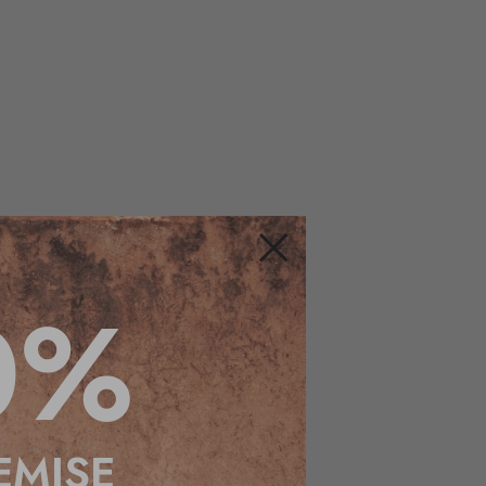
Fermer
0%
EMISE