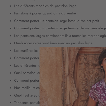
Les différents modèles de pantalon large
Pantalons à porter quand on a du ventre
Comment porter un pantalon large lorsque l'on est petit
Comment porter un pantalon large femme de manière élég
Les pantalons larges conviennent-ils à toutes les morphologi
Quels accessoires vont bien avec un pantalon large
Les matières les plus légères pour un pantalon large femme
Comment porter un pantalon large à motif
Les différentes longueurs de pantalon large femme
Quel pantalon large pour des jambes fines
Comment porter un pantalon large en lin
Nos meilleurs conseils pour porter un pantalon large femme
Quel haut avec un pantalon large pour femme
Tendance pantalon large automne/hivers