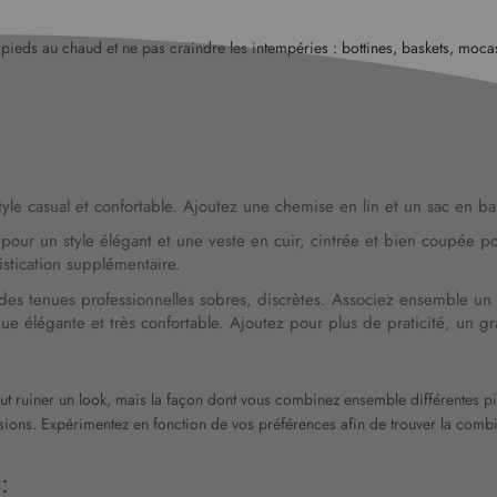
eds au chaud et ne pas craindre les intempéries : bottines, baskets, mocassi
yle casual et confortable. Ajoutez une chemise en lin et un sac en ba
 pour un style élégant et une veste en cuir, cintrée et bien coupée
stication supplémentaire.
fort des tenues professionnelles sobres, discrètes. Associez ensemble u
ue élégante et très confortable. Ajoutez pour plus de praticité, un 
peut ruiner un look, mais la façon dont vous combinez ensemble différentes 
ons. Expérimentez en fonction de vos préférences afin de trouver la combi
: