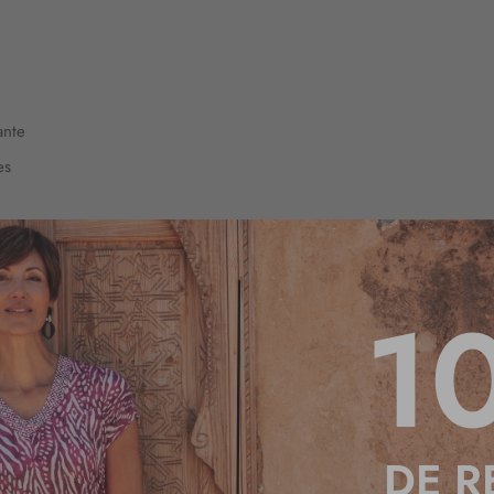
ante
es
1
DE R