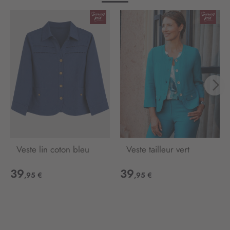
m
a
t
i
o
n
:
Veste lin coton bleu
Veste tailleur vert
39
39
,95 €
,95 €