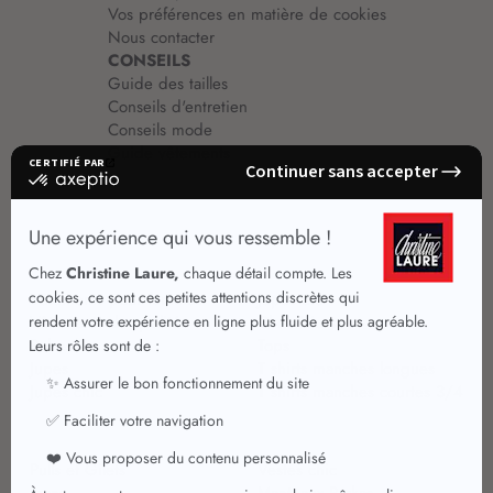
Vos préférences en matière de cookies
Nous contacter
CONSEILS
Guide des tailles
Conseils d'entretien
Conseils mode
Guide vêtements
Vêtements pour femmes
Jupes été
Vêtements de qualité
Chemisiers
Robes
Tops
Jupes
T shirts manches longues
Jupes chic
T shirts manches courtes 3/4
Pulls et Gilets
Vestes chic
Jeans
Manteaux Parkas