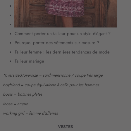
i
Tenue de mariage pour femme : robe ou tailleur ?
o
n
Quelle chaussure avec un costume pour femme ?
à
Comment choisir ensemble tailleur femme ?
n
o
Comment porter un tailleur pour un style élégant ?
t
Pourquoi porter des vêtements sur mesure ?
r
e
Tailleur femme : les dernières tendances de mode
l
Tailleur mariage
e
t
t
*oversized/oversize = surdimensionné / coupe très large
r
boyfriend = coupe équivalente à celle pour les hommes
e
d
boots = bottines plates
’
loose = ample
i
n
working girl = femme d'affaires
f
o
VESTES
r