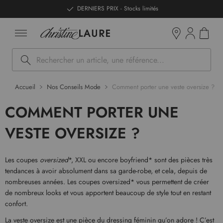
ntenu
DERNIERS PRIX - Stocks limités
Mon pan
Boutiques
Rechercher
Accueil
Nos Conseils Mode
Comment porter une veste oversize ?
COMMENT PORTER UNE
VESTE OVERSIZE ?
Les coupes
oversized
*, XXL ou encore boyfriend* sont des pièces très
tendances à avoir absolument dans sa garde-robe, et cela, depuis de
nombreuses années. Les coupes oversized* vous permettent de créer
de nombreux looks et vous apportent beaucoup de style tout en restant
confort.
La veste oversize est une pièce du dressing féminin qu’on adore ! C’est