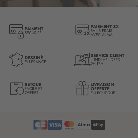
r
i
p
t
PAIEMENT 3X
PAIMENT
i
SANS FRAIS
SÉCURISÉ
AVEC ALMA
o
n
à
n
SERVICE CLIENT
DESSINÉ
LUNDI-VENDREDI
o
EN FRANCE
9H-17H
t
r
e
LIVRAISON
RETOUR
l
OFFERTE
FACILE ET
OFFERT
EN BOUTIQUE
e
t
t
r
e
d
’