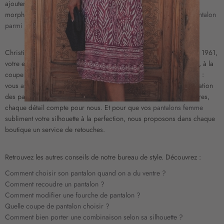
c
ajouter une veste tendance et à choisir un pantalon adapté à votre
r
morphologie. Inspirez-vous de nos collections pour acheter un
pantalon
i
parmi nos nouveautés
.
p
t
Christine Laure possède un véritable savoir-faire pantalon. Depuis 1961,
i
votre enseigne préférée accorde un soin tout particulier au taillant, à la
o
coupe et au tombé de ses créations. Et ce dans un but bien précis :
n
vous assurer un look impeccable en toutes occasions. De l’élaboration
à
des patronages à la confection, en passant par le choix des matières,
n
chaque détail compte pour nous. Et pour que vos
pantalons femme
o
t
subliment votre silhouette à la perfection, nous proposons dans chaque
r
boutique un service de retouches.
e
l
Retrouvez les autres conseils de notre bureau de style. Découvrez :
e
t
Comment choisir son pantalon quand on a du ventre ?
t
Comment recoudre un pantalon ?
r
Comment modifier une fourche de pantalon ?
e
Quelle coupe de pantalon choisir ?
d
Comment bien porter une combinaison selon sa silhouette ?
’