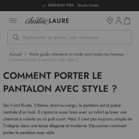
ntenu
DERNIERS PRIX - Stocks limités
Mon pan
Boutiques
Rechercher
Accueil
Notre guide vêtements et mode pour toutes les femmes
Comment porter le pantalon avec style ?
COMMENT PORTER LE
PANTALON AVEC STYLE ?
Qu’il soit fluide, 7/8ème, droit ou cargo, le pantalon est la pièce
centrale d’un look. Il s’associe aussi bien avec un t-shirt qu’avec une
chemise à volants ou un pull court. Mais il n’est pas toujours simple de
l’intégrer dans une tenue élégante et moderne. Découvrez comment
porter le pantalon avec style.