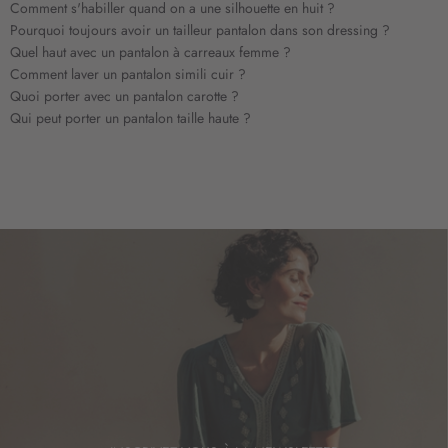
Comment s'habiller quand on a une silhouette en huit ?
i
Pourquoi toujours avoir un tailleur pantalon dans son dressing ?
n
Quel haut avec un pantalon à carreaux femme ?
f
Comment laver un pantalon simili cuir ?
o
Quoi porter avec un pantalon carotte ?
r
Qui peut porter un pantalon taille haute ?
m
a
t
i
o
n
: