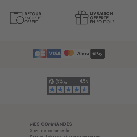
r
e
LIVRAISON
RETOUR
l
OFFERTE
FACILE ET
OFFERT
EN BOUTIQUE
e
t
t
r
e
d
’
i
n
f
o
r
m
a
t
i
MES COMMANDES
o
Suivi de commande
n