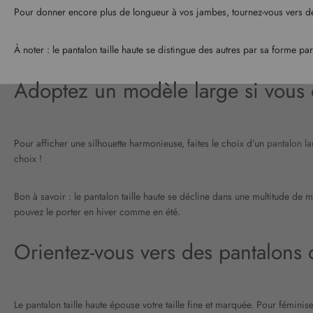
Pour donner encore plus de longueur à vos jambes, tournez-vous vers 
À noter : le pantalon taille haute se distingue des autres par sa forme par
Adoptez un modèle large si vous 
Pour afficher une silhouette harmonieuse, faites le choix d’un
pantalon la
choix !
Bon à savoir : le pantalon taille haute se décline dans une multitude de 
pouvez le porter en hiver comme en été.
Orientez-vous vers des pantalons 
Le pantalon taille haute épouse votre taille fine et marquée. Pour féminis