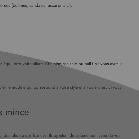
érées (bottines, sandales, escarpins…).
équilibrer votre allure. Chemise, tee-shirt ou pull fin : vous avez le
pter le modèle qui correspond à votre style et à vos envies. Et vous
es mince
es, des plis ou des fronces. Ils ajoutent du volume au niveau de vos