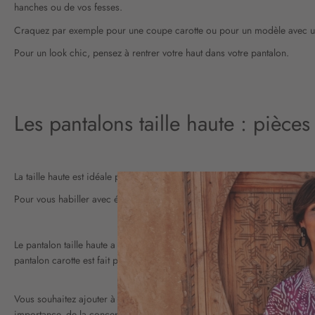
hanches ou de vos fesses.
Craquez par exemple pour une coupe carotte ou pour un modèle avec u
Pour un look chic, pensez à rentrer votre haut dans votre pantalon.
Les pantalons taille haute : pièce
La taille haute est idéale pour masquer un petit ventre et les poignées d’
Pour vous habiller avec élégance et mettre en avant vos atouts, préférez
Le pantalon taille haute a l’avantage d’embellir toutes les silhouettes. P
pantalon carotte est fait pour vous.
Vous souhaitez ajouter à votre dressing un pantalon taille haute ? Sélec
importance, de la conception à la fabrication, en passant par l’essayage