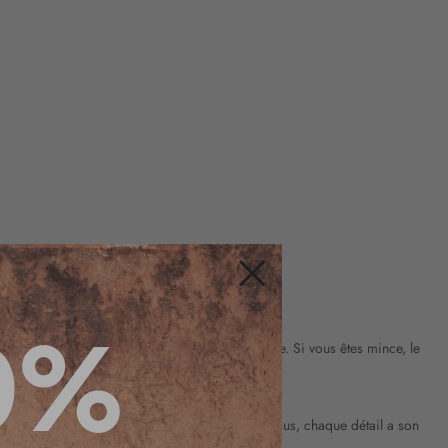
ner quelques centimètres visuellement.
Fermer
0%
 Si vous êtes petite, privilégiez une coupe droite. Si vous êtes mince, le
antalons femme
signées Christine Laure. Pour nous, chaque détail a son