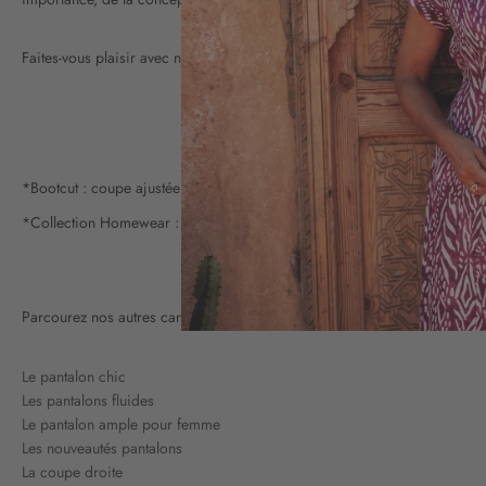
Faites-vous plaisir avec nos pantalons en coton stretch au look décontrac
*Bootcut : coupe ajustée aux cuisses puis légèrement évasée à partir du
*Collection Homewear : vêtements confortables et tendance qui se porten
Parcourez nos autres carnets de mode pour choisir facilement tous vos lo
Le pantalon chic
Les pantalons fluides
Le pantalon ample pour femme
Les nouveautés pantalons
La coupe droite