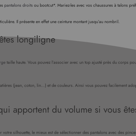
des
pantalons droits
ou bootcut*. Mariez-les avec vos chaussures à talons préf
ticulière. Il présente en effet une ceinture montant jusqu’au nombril.
êtes longiligne
rge
taille haute. Vous pouvez l’associer avec un top ajusté près du corps pour 
matières (jean, coton, lin…) et de couleurs. Ainsi vous pouvez facilement ado
qui apportent du volume si vous êt
er votre silhouette, le mieux est de sélectionner des pantalons avec des pinc