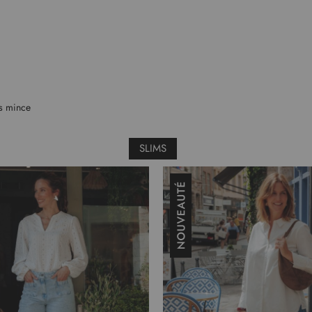
es mince
SLIMS