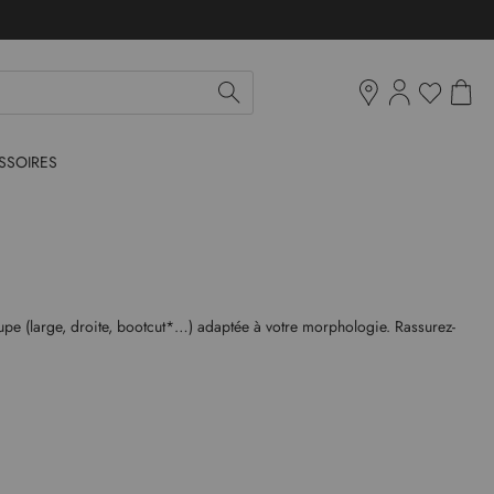
Mon pan
Ma liste d'env
Boutiques
SSOIRES
 coupe (large, droite, bootcut*…) adaptée à votre morphologie. Rassurez-