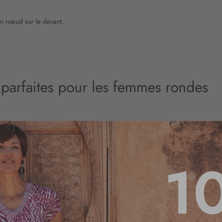
n nœud sur le devant.
s parfaites pour les femmes rondes
amour. Elle sublime aussi un bassin large.
 un pantalon à la coupe slim. Le bootcut* est aussi une bonne idée pour gag
1
our choisir votre futur vêtement, tenez compte cependant de votre morphologie.
tionnez des modèles de qualité et à la mode parmi les jolies collections de
p
.