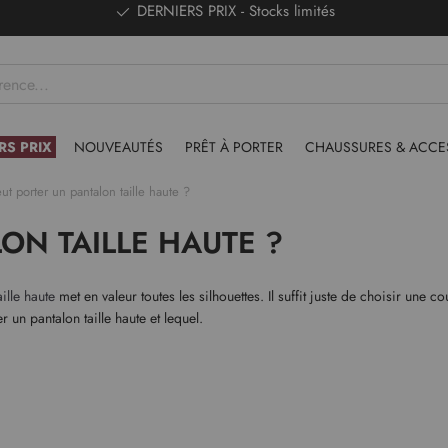
DERNIERS PRIX - Stocks limités
RS PRIX
NOUVEAUTÉS
PRÊT À PORTER
CHAUSSURES & ACCE
ut porter un pantalon taille haute ?
ON TAILLE HAUTE ?
ille haute
met en valeur toutes les silhouettes. Il suffit juste de choisir une
r un pantalon taille haute et lequel.