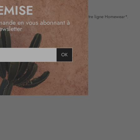
EMISE
 par les
pantalons confortables
et tendance de notre ligne Homewear*.
mande en vous abonnant à
ewsletter
OK