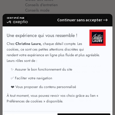
Conseils d'entretien
Conseils mode
Guide vêtements
Vêtements pour femmes
Jupes été
Vêtements de qualité
Chemisiers
Robes
Tops
Jupes
T shirts manches longues
Jupes chic
T shirts manches courtes 3/4
Pulls et Gilets
Vestes chic
Jeans
Manteaux Parkas
Pantalons
Nouvelle collection
Pantacourts
Tailleurs