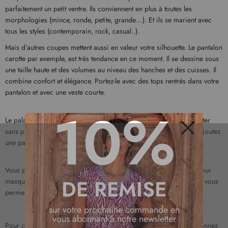
parfaitement un petit ventre. Ils conviennent en plus à toutes les
morphologies (mince, ronde, petite, grande…). Et ils se marient avec
tous les styles (contemporain, rock, casual..).
Mais d’autres coupes mettent aussi en valeur votre silhouette. Le pantalon
carotte par exemple, est très tendance en ce moment. Il se dessine sous
une taille haute et des volumes au niveau des hanches et des cuisses. Il
combine confort et élégance. Portez-le avec des tops rentrés dans votre
pantalon et avec une veste courte.
10%
Le palazzo fait partie des
pantalons fluides
que vous pouvez adopter
sans problème. Il présente une taille haute et des jambes larges. Ajoutez
une paire de chaussures à talons pour une allure longiligne.
Fermer
Vous pouvez enfin opter pour des pantalons avec des ceintures pour
DE REMISE
masquer votre ventre. Un modèle à rayures verticales par exemple vous
permet en plus d’allonger votre silhouette.
sur votre prochaine commande en
vous abonnant à notre newsletter
Pour composer de jolies tenues au quotidien et en soirée, sélectionnez