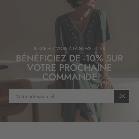
INSCRIVEZ-VOUS À LA NEWSLETTER
BÉNÉFICIEZ DE -10% SUR
VOTRE PROCHAINE
COMMANDE
I
OK
n
s
c
r
i
p
t