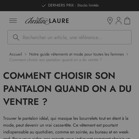
ntenu
DERNIERS PRIX - Stocks limités
Mon pan
Boutiques
Rechercher
Accueil
Notre guide vêtements et mode pour toutes les femmes
Comment choisir son pantalon quand on a du ventre ?
COMMENT CHOISIR SON
PANTALON QUAND ON A DU
VENTRE ?
Trouver le pantalon idéal, qui masque les bourrelets tout en étant à la
mode, peut devenir un vrai casse-tête. Ce vêtement est pourtant
indispensable au quotidien, comme en soirée, au bureau et en week-
end. Pour vous aider, nos experts vous indiquent comment choisir un