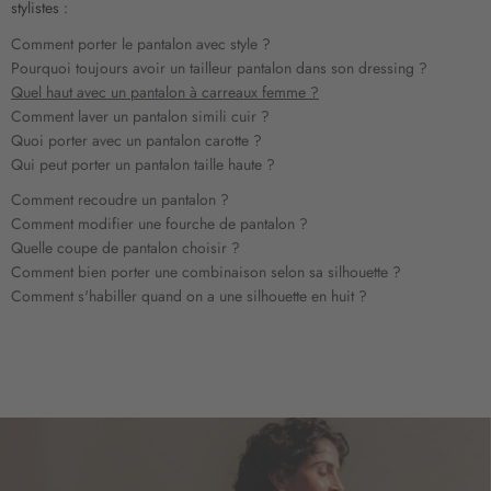
stylistes :
r
e
Comment porter le pantalon avec style ?
d
Pourquoi toujours avoir un tailleur pantalon dans son dressing ?
’
Quel haut avec un pantalon à carreaux femme ?
i
Comment laver un pantalon simili cuir ?
n
Quoi porter avec un pantalon carotte ?
f
Qui peut porter un pantalon taille haute ?
o
r
Comment recoudre un pantalon ?
m
Comment modifier une fourche de pantalon ?
a
Quelle coupe de pantalon choisir ?
t
Comment bien porter une combinaison selon sa silhouette ?
i
Comment s'habiller quand on a une silhouette en huit ?
o
n
: