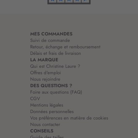
r
m
a
t
i
MES COMMANDES
o
Suivi de commande
n
Retour, échange et remboursement
:
Délais et frais de livraison
LA MARQUE
Qui est Christine Laure ?
Offres d'emploi
Nous rejoindre
DES QUESTIONS ?
Foire aux questions (FAQ)
CGV
Mentions légales
Données personnelles
Vos préférences en matière de cookies
Nous contacter
CONSEILS
Guide des tailles