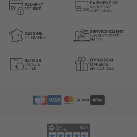
PAIEMENT 3X
PAIMENT
i
SANS FRAIS
SÉCURISÉ
AVEC ALMA
o
n
à
n
SERVICE CLIENT
DESSINÉ
LUNDI-VENDREDI
o
EN FRANCE
9H-17H
t
r
e
LIVRAISON
RETOUR
l
OFFERTE
FACILE ET
OFFERT
EN BOUTIQUE
e
t
t
r
e
d
’
i
n
f
o