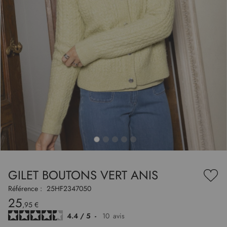
to
nning
e
GILET BOUTONS VERT ANIS
es
Ajou
ry
à
Référence :
25HF2347050
ma
25
liste
,95 €
d’en
4.4
/
5
-
10
avis