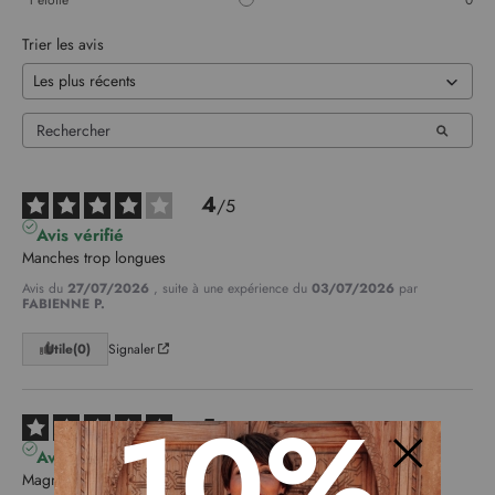
1
étoile
0
Trier les avis
4
/
5
Avis vérifié
Manches trop longues
Avis du
27/07/2026
, suite à une expérience du
03/07/2026
par
FABIENNE P.
Utile
(0)
Signaler
10%
5
/
5
Avis vérifié
Magnifique, doux, légèrement brillant
Fermer