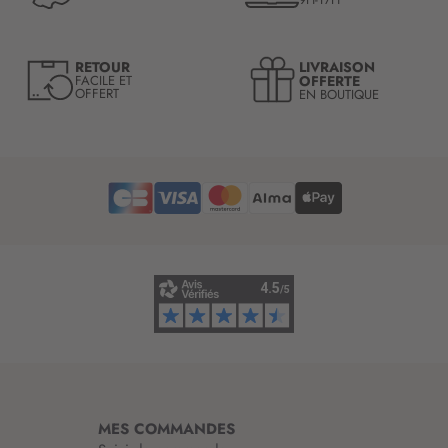
t
r
e
LIVRAISON
RETOUR
l
OFFERTE
FACILE ET
OFFERT
EN BOUTIQUE
e
t
t
r
e
d
’
i
n
f
o
r
m
a
t
i
MES COMMANDES
o