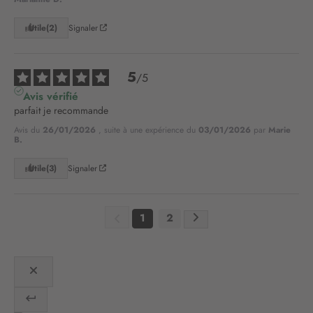
o
t
Utile
(2)
Signaler
r
e
l
5
e
/
5
t
Avis vérifié
t
parfait je recommande
r
Avis du
26/01/2026
, suite à une expérience du
03/01/2026
par
Marie
e
B.
d
’
Utile
(3)
Signaler
i
n
f
1
2
o
r
m
a
t
i
o