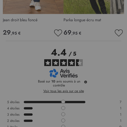
Jean droit bleu foncé
Parka longue écru mat
J
29
69
,95 €
,95 €
AJOUTER
AJO
À
À
MA
MA
4.4
LISTE
LIS
/
5
D’ENVIE
D’E
Basé sur
10
avis soumis à un
contrôle
Voir tous les avis sur ce site
5
étoiles
7
4
étoiles
1
3
étoiles
1
2
étoiles
1