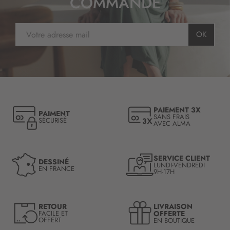
COMMANDE
I
OK
n
s
c
r
i
p
t
PAIEMENT 3X
PAIMENT
i
SANS FRAIS
SÉCURISÉ
AVEC ALMA
o
n
à
n
SERVICE CLIENT
DESSINÉ
LUNDI-VENDREDI
o
EN FRANCE
9H-17H
t
r
e
LIVRAISON
RETOUR
l
OFFERTE
FACILE ET
OFFERT
EN BOUTIQUE
e