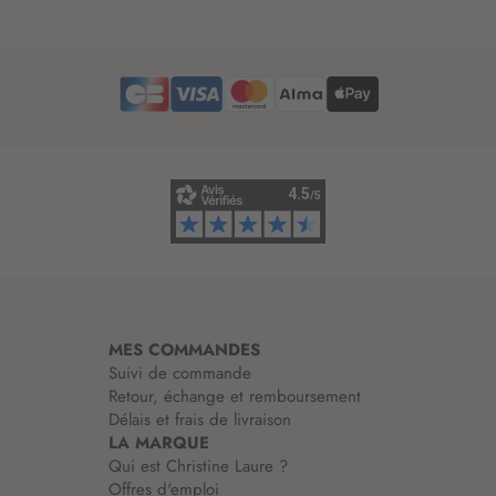
t
t
r
e
d
’
i
n
f
o
r
m
a
t
i
MES COMMANDES
o
Suivi de commande
n
Retour, échange et remboursement
:
Délais et frais de livraison
LA MARQUE
Qui est Christine Laure ?
Offres d'emploi