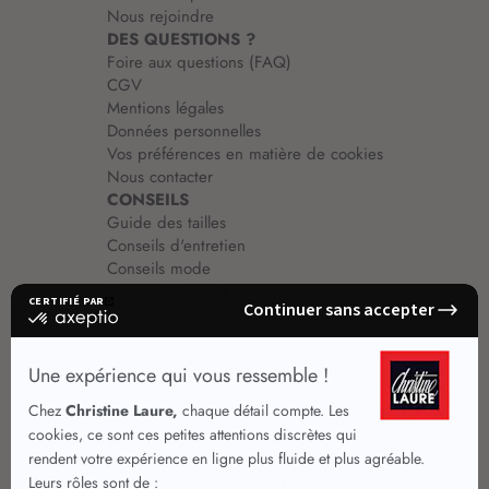
Nous rejoindre
DES QUESTIONS ?
Foire aux questions (FAQ)
CGV
Mentions légales
Données personnelles
Vos préférences en matière de cookies
Nous contacter
CONSEILS
Guide des tailles
Conseils d'entretien
Conseils mode
Guide vêtements
Vêtements pour femmes
Jupes été
Vêtements de qualité
Chemisiers
Robes
Tops