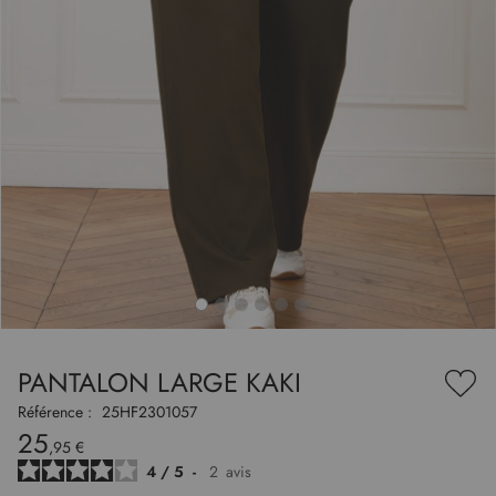
to
nning
e
PANTALON LARGE KAKI
es
Ajou
ry
à
Référence :
25HF2301057
ma
25
liste
,95 €
d’en
4
/
5
-
2
avis