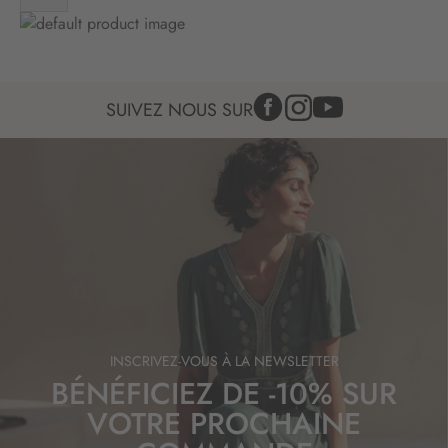
f
o
r
m
a
SUIVEZ NOUS SUR
t
i
o
n
:
INSCRIVEZ-VOUS À LA NEWSLETTER
BÉNÉFICIEZ DE -10% SUR
VOTRE PROCHAINE