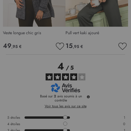
Veste longue chic gris
Pull vert kaki ajouré
P
49
15
,95 €
,95 €
AJOUTER
AJO
À
À
MA
MA
4
LISTE
LIS
/
5
D’ENVIE
D’E
Basé sur
2
avis soumis à un
contrôle
Voir tous les avis sur ce site
5
étoiles
1
4
étoiles
0
3
étoiles
1