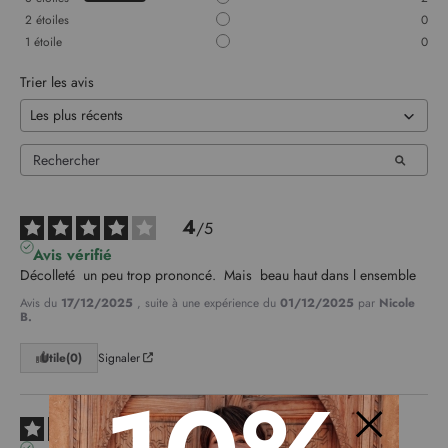
2
étoiles
0
1
étoile
0
Trier les avis
4
/
5
Avis vérifié
Décolleté  un peu trop prononcé.  Mais  beau haut dans l ensemble
Avis du
17/12/2025
, suite à une expérience du
01/12/2025
par
Nicole
B.
Utile
(0)
Signaler
4
/
5