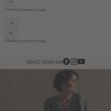
o
n
:
SUIVEZ NOUS SUR