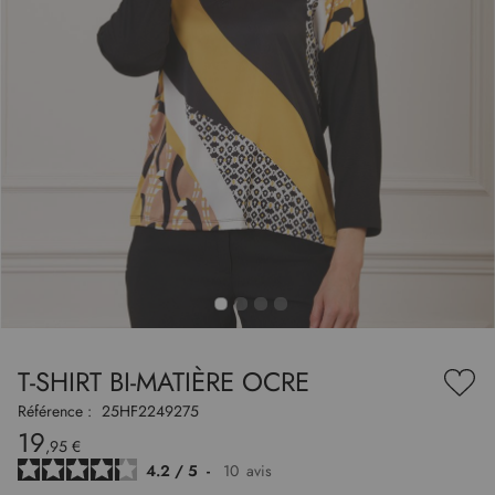
to
nning
e
T-SHIRT BI-MATIÈRE OCRE
es
Ajou
ry
à
Référence :
25HF2249275
ma
19
liste
,95 €
d’en
4.2
/
5
-
10
avis