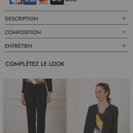
taille, il s’adapte facilement à toutes les morphologies. Que ce soit
pour une journée au bureau ou une sortie entre amis, ce vêtement
s'associe aisément avec différentes pièces de votre garde-robe.
DESCRIPTION
Adoptez ce t-shirt bi-matière et apportez à votre dressing une pièce
chic et facile à porter, fidèle à l’esprit de la marque Christine Laure.
COMPOSITION
ENTRETIEN
COMPLÉTEZ LE LOOK