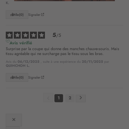
K.
o
t
Utile
(0)
Signaler
r
e
l
5
/
5
e
t
Avis vérifié
t
Surprise par la coupe qui donne des manches chauve-souris. Mais 
r
tissu agréable qui ne surcharge pas le tissu sous les bras.
e
Avis du
06/12/2025
, suite à une expérience du
20/11/2025
par
d
QUINCHON L.
’
i
Utile
(0)
Signaler
n
f
o
1
2
r
m
a
t
i