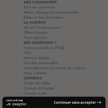
MES COMMANDES
o
Suivi de commande
n
Retour, échange et remboursement
:
Délais et frais de livraison
LA MARQUE
Qui est Christine Laure ?
Offres d'emploi
Nous rejoindre
DES QUESTIONS ?
Foire aux questions (FAQ)
CGV
Mentions légales
Données personnelles
Vos préférences en matière de cookies
Nous contacter
CONSEILS
Guide des tailles
Conseils d'entretien
Conseils mode
Guide vêtements