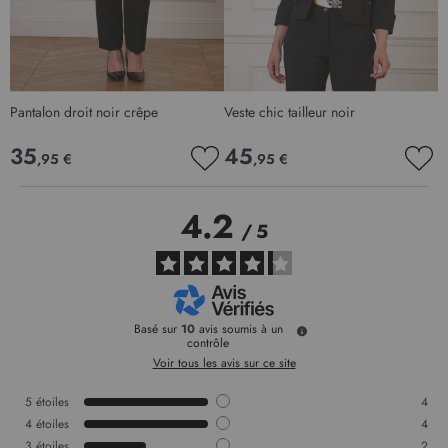
Pantalon droit noir crêpe
Veste chic tailleur noir
35
45
,95 €
,95 €
AJOUTER
AJO
À
À
MA
MA
4.2
LISTE
LIS
/
5
D’ENVIE
D’E
Basé sur
10
avis soumis à un
contrôle
Voir tous les avis sur ce site
5
étoiles
4
4
étoiles
4
3
étoiles
2