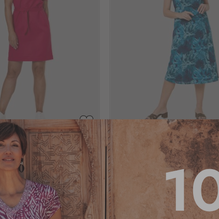
AJOUTER
À
ton rose
Robe longue motif bleu
MA
1
LISTE
D’ENVIE
po
Voir tailles dispo
3.3
/
5
-
4
av
35
,95 €