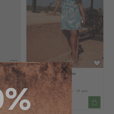
AJOUTER
AJOUTE
À
À
Robe imprimé bleu blanc
MA
MA
Fermer
0%
LISTE
LISTE
D’ENVIE
D’ENVIE
Voir tailles dispo
is
4.3
/
5
-
19
avis
39
,95 €