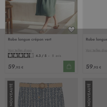
AJOUTER
À
Robe longue crépon vert
Robe longu
MA
LISTE
D’ENVIE
Voir tailles dispo
Voir tailles dis
4.3
/
5
-
8
avis
59
59
,95 €
,95 €