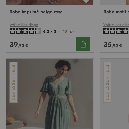
AJOUTER
À
Robe imprimé beige rose
Robe motif 
MA
LISTE
D’ENVIE
Voir tailles dispo
Voir tailles dis
4.3
/
5
-
19
avis
39
35
,95 €
,95 €