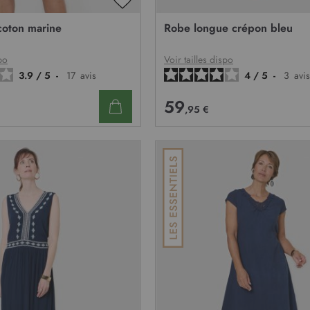
AJOUTER
À
coton marine
Robe longue crépon bleu
MA
LISTE
D’ENVIE
po
Voir tailles dispo
3.9
/
5
-
17
avis
4
/
5
-
3
avis
59
,95 €