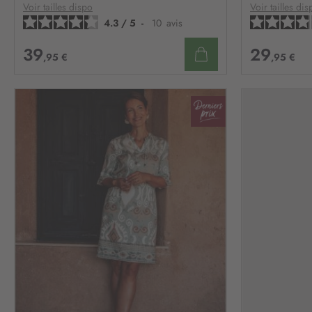
D’ENVIE
Voir tailles dispo
Voir tailles dis
4.3
/
5
-
10
avis
39
29
,95 €
,95 €