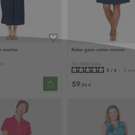
AJOUTER
À
e marine
Robe gaze coton marine
MA
LISTE
D’ENVIE
po
Voir tailles dispo
5
/
5
-
4
avis
59
,95 €