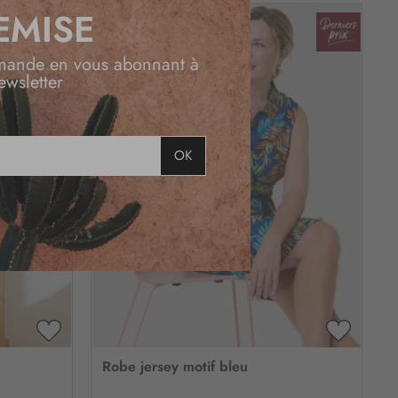
EMISE
mande en vous abonnant à
ewsletter
OK
AJOUTER
AJOUTE
À
À
Robe jersey motif bleu
MA
MA
LISTE
LISTE