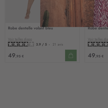
AJOUTER
À
Robe dentelle volant bleu
Robe dentel
MA
LISTE
D’ENVIE
Voir tailles dispo
Voir tailles di
3.9
/
5
-
21
avis
49
49
,95 €
,95 €