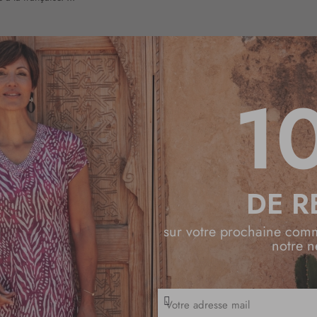
1
DE R
sur votre prochaine com
notre n
I
n