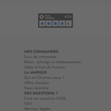
’
i
n
f
o
r
m
a
t
i
MES COMMANDES
o
Suivi de commande
n
Retour, échange et remboursement
:
Délais et frais de livraison
LA MARQUE
Qui est Christine Laure ?
Offres d'emploi
Nous rejoindre
DES QUESTIONS ?
Foire aux questions (FAQ)
CGV
Mentions légales