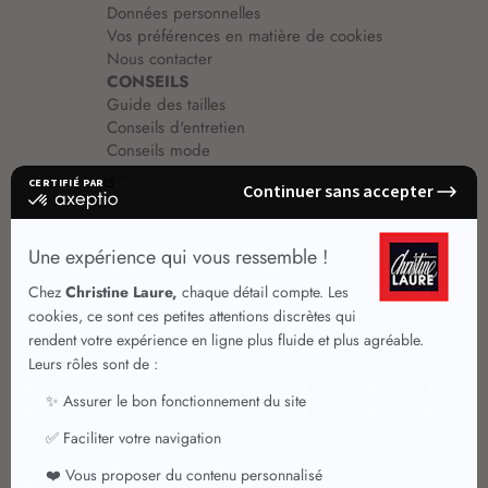
Données personnelles
Vos préférences en matière de cookies
Nous contacter
CONSEILS
Guide des tailles
Conseils d'entretien
Conseils mode
Guide vêtements
Vêtements pour femmes
Jupes été
Vêtements de qualité
Chemisiers
Robes
Tops
Jupes
T shirts manches longues
Jupes chic
T shirts manches courtes 3/4
Pulls et Gilets
Vestes chic