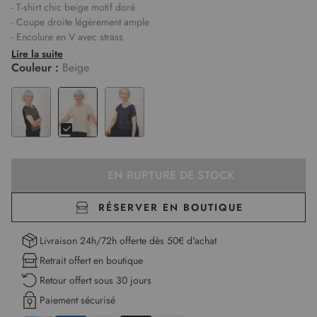
- T-shirt chic beige motif doré
- Coupe droite légèrement ample
- Encolure en V avec strass
- Manches courtes
Lire la suite
- Motifs et strass dorés à l'avant
Couleur :
Beige
- Dos uni et volant transparent au bas
- Matière fluide
- Akila mesure 1,75m et porte une taille 1
Longueur :
64 cm pour la première taille.
EN RUPTURE DE STOCK
RÉSERVER EN BOUTIQUE
Livraison 24h/72h offerte dès 50€ d'achat
Retrait offert en boutique
Retour offert sous 30 jours
Paiement sécurisé