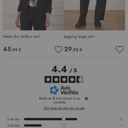
Veste chic tailleur noir
Jegging large noir
S
45
29
,95 €
,95 €
AJOUTER
AJO
À
À
MA
MA
4.4
LISTE
LIS
/
5
D’ENVIE
D’E
Basé sur
5
avis soumis à un
contrôle
Voir tous les avis sur ce site
5
étoiles
3
4
étoiles
1