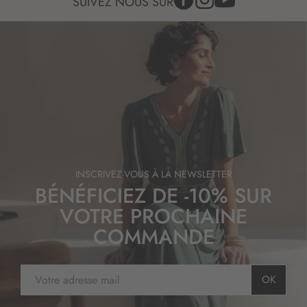
SUIVEZ NOUS SUR
INSCRIVEZ-VOUS À LA NEWSLETTER
BÉNÉFICIEZ DE -10% SUR
VOTRE PROCHAINE
COMMANDE
I
OK
n
s