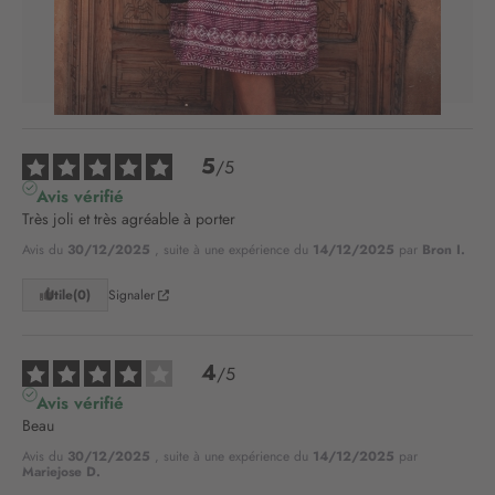
votre expérience positive ! Votre retour est précieux 
i
pour nous et pour nos futurs clients.

o
n
Cordialement.

à
L’équipe Christine-Laure
n
o
t
5
/
5
r
Avis vérifié
e
Très joli et très agréable à porter
l
e
Avis du
30/12/2025
, suite à une expérience du
14/12/2025
par
Bron I.
t
t
Utile
(0)
Signaler
r
e
d
4
/
5
’
Avis vérifié
i
Beau
n
f
Avis du
30/12/2025
, suite à une expérience du
14/12/2025
par
Mariejose D.
o