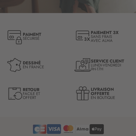
c
r
i
p
t
PAIEMENT 3X
PAIMENT
i
SANS FRAIS
SÉCURISÉ
AVEC ALMA
o
n
à
n
SERVICE CLIENT
DESSINÉ
LUNDI-VENDREDI
o
EN FRANCE
9H-17H
t
r
e
LIVRAISON
RETOUR
l
OFFERTE
FACILE ET
OFFERT
EN BOUTIQUE
e
t
t
r
e
d