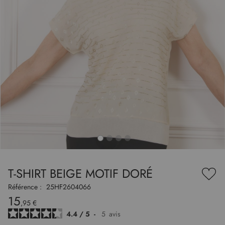
to
nning
e
T-SHIRT BEIGE MOTIF DORÉ
es
Ajou
ry
à
Référence :
25HF2604066
ma
15
liste
,95 €
d’en
4.4
/
5
-
5
avis