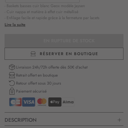
- Baskets basses cuir blanc Geox modèle Jaysen
- Cuir nappa et matière à effet cuir métallisé
- Enfilage facile et rapide grâce à la fermeture par lacets
- Ces baskets d'inspiration tennis et ornées d'un insert ajouré sur le
Lire la suite
côté extérieur mettent en valeur les looks décontractés
- Amorti optimal absorbant les impacts et les sollicitations
EN RUPTURE DE STOCK
- Confortables et respirantes grâce au système breveté Geox
RÉSERVER EN BOUTIQUE
Livraison 24h/72h offerte dès 50€ d'achat
Retrait offert en boutique
Retour offert sous 30 jours
Paiement sécurisé
DESCRIPTION