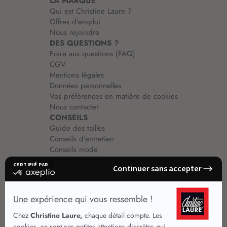
LA MARQUE
Qui est Christine Laure ?
Offres d'emploi
Nous rejoindre
DES QUESTIONS ?
Foire aux questions (FAQ)
CGV
Mentions légales
Données personnelles
Vos préférences en matière de cookies
Nous contacter
CONSEILS
Guide des tailles
Conseils d'entretien
Conseils mode
Guide vêtements