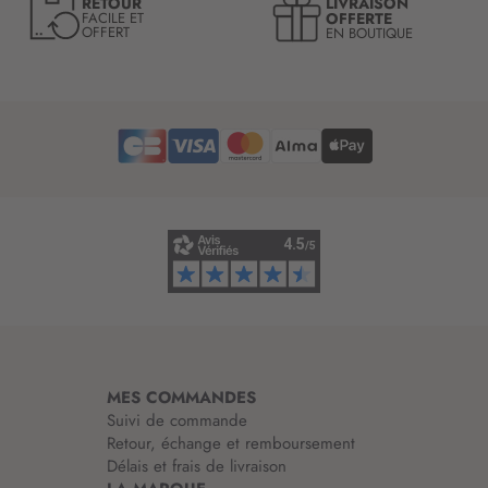
i
LIVRAISON
RETOUR
l
OFFERTE
FACILE ET
n
OFFERT
EN BOUTIQUE
e
f
t
o
t
r
r
m
e
a
d
t
’
i
i
o
n
n
f
:
o
r
m
a
t
i
MES COMMANDES
o
Suivi de commande
n
Retour, échange et remboursement
:
Délais et frais de livraison