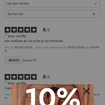
5
/
5
Avis vérifié
trés sastifaite de cet achat je recommande
Avis du
03/04/2026
, suite à une expérience du
19/03/2026
par
ANNIE
B.
Utile
(0)
Signaler
5
/
5
10%
Avis vérifié
Superbe bien taillée
Avis du
03/04/2026
, suite à une expérience du
19/03/2026
par
Hebrail
M.
Fermer