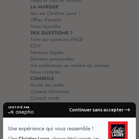
Délais et frais de livraison
LA MARQUE
Qui est Christine Laure ?
Offres d'emploi
Nous rejoindre
DES QUESTIONS ?
Foire aux questions (FAQ)
CGV
Mentions légales
Données personnelles
Vos préférences en matière de cookies
Nous contacter
CONSEILS
Guide des tailles
Conseils d'entretien
Conseils mode
Guide vêtements