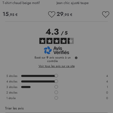
T-shirt chaud beige motif
Jean chic ajusté taupe
S
15
29
,95 €
,95 €
AJOUTER
AJO
À
À
MA
MA
4.3
LISTE
LIS
/
5
D’ENVIE
D’E
Basé sur
9
avis soumis à un
contrôle
Voir tous les avis sur ce site
5
étoiles
4
4
étoiles
4
3
étoiles
1
2
étoiles
0
1
étoile
0
Trier les avis