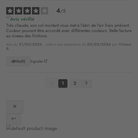
t
r
4
/
5
e
Avis vérifié
l
Très chaude, son col montant vous met à l'abri de l'air frais ambiant. 
e
Couleur pouvant être accordé avec différentes couleurs. Belle facture 
t
au niveau des finitions.
t
Avis du
21/03/2026
, suite à une expérience du
05/03/2026
par
Viviane
r
B.
e
d
Utile
(0)
Signaler
’
i
n
1
2
f
o
r
m
a
t
i
o
n