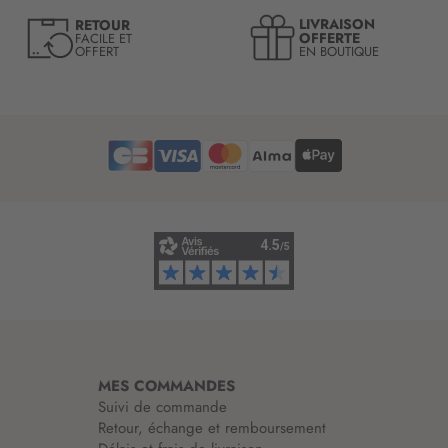
e
LIVRAISON
RETOUR
l
OFFERTE
FACILE ET
OFFERT
EN BOUTIQUE
e
t
t
r
e
d
’
i
n
f
o
r
m
a
t
i
MES COMMANDES
o
Suivi de commande
n
Retour, échange et remboursement
: