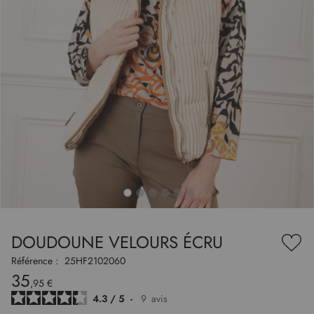
to
nning
e
DOUDOUNE VELOURS ÉCRU
es
Ajou
ry
à
Référence :
25HF2102060
ma
35
liste
,95 €
d’en
4.3
/
5
-
9
avis