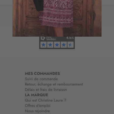
p
r
t
e
i
d
o
’
n
i
à
n
n
f
o
o
t
r
r
m
e
a
l
t
e
i
t
MES COMMANDES
o
t
Suivi de commande
n
r
Retour, échange et remboursement
:
e
Délais et frais de livraison
d
LA MARQUE
’
Qui est Christine Laure ?
i
Offres d'emploi
n
Nous rejoindre