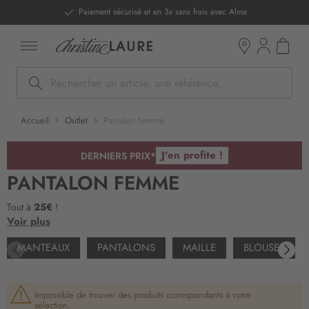
ntenu
Paiement sécurisé et en 3x sans frais avec Alma
Mon pan
Boutiques
Rechercher
Accueil
Outlet
Pantalon femme
J'en profite !
DERNIERS PRIX*
PANTALON FEMME
Tout à
25€
!
Voir plus
MANTEAUX
PANTALONS
MAILLE
BLOUSES & C
Impossible de trouver des produits correspondants à votre
sélection.