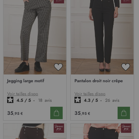
AJOUTER
AJOU
À
À
Jegging large motif
Pantalon droit noir crêpe
MA
MA
LISTE
LISTE
D’ENVIE
D’EN
Voir tailles dispo
Voir tailles dispo
4.5
/
5
-
18
avis
4.3
/
5
-
26
avis
35
35
,95 €
,95 €