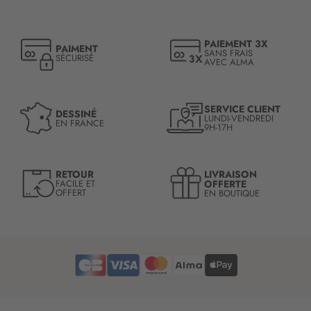
i
p
t
PAIEMENT 3X
PAIMENT
i
SANS FRAIS
SÉCURISÉ
AVEC ALMA
o
n
à
n
SERVICE CLIENT
DESSINÉ
LUNDI-VENDREDI
o
EN FRANCE
9H-17H
t
r
e
LIVRAISON
RETOUR
l
OFFERTE
FACILE ET
OFFERT
EN BOUTIQUE
e
t
t
r
e
d
’
i