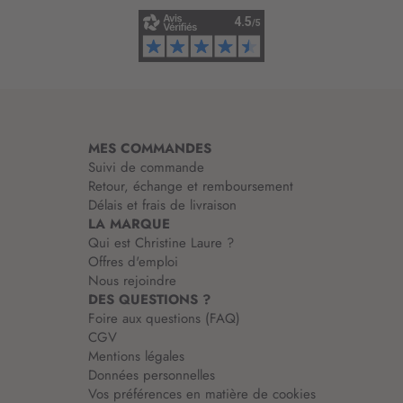
n
f
o
r
m
a
t
i
MES COMMANDES
o
Suivi de commande
n
Retour, échange et remboursement
:
Délais et frais de livraison
LA MARQUE
Qui est Christine Laure ?
Offres d'emploi
Nous rejoindre
DES QUESTIONS ?
Foire aux questions (FAQ)
CGV
Mentions légales
Données personnelles
Vos préférences en matière de cookies