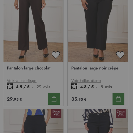
AJOUTER
AJOU
À
À
Pantalon large chocolat
Pantalon large noir crêpe
MA
MA
LISTE
LISTE
D’ENVIE
D’EN
Voir tailles dispo
Voir tailles dispo
4.5
/
5
-
29
avis
4.8
/
5
-
5
avis
29
35
,95 €
,95 €