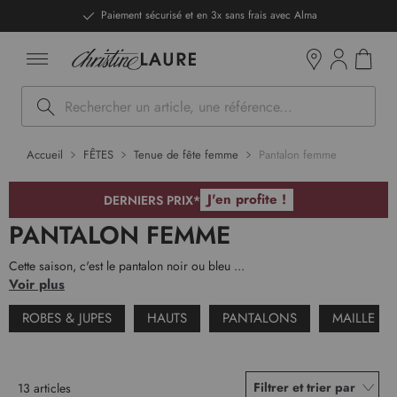
ntenu
DERNIERS PRIX - Stocks limités
Mon pan
Boutiques
Rechercher
Accueil
FÊTES
Tenue de fête femme
Pantalon femme
J'en profite !
DERNIERS PRIX*
PANTALON FEMME
Cette saison, c'est le pantalon noir ou bleu ...
Voir plus
ROBES & JUPES
HAUTS
PANTALONS
MAILLE
Filtrer et trier par
13
articles