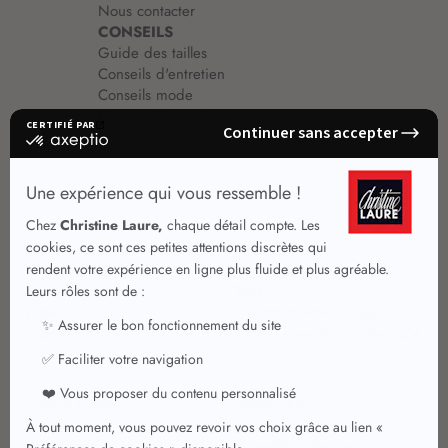
Nous contacter
CONSEILS
Guide des tailles
Conseils d'entretien
Conseils mode
Guide vêtements
Vêtements pour femmes
Jupes été
Vêtements de qualité
Chemisiers
Robes
Tops
Jupes
T shirts manches longues
Jupes chic
T shirts manches courtes 3/4
Pulls et Gilets
Vestes chic
Jeans
Manteaux Parkas
Pantalons
Nouvelle collection