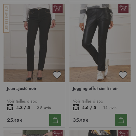
AJOUTER
AJOU
À
À
Jean ajusté noir
Jegging effet simili noir
MA
MA
LISTE
LISTE
D’ENVIE
D’EN
Voir tailles dispo
Voir tailles dispo
4.3
/
5
-
39
avis
4.6
/
5
-
14
avis
25
35
,95 €
,95 €