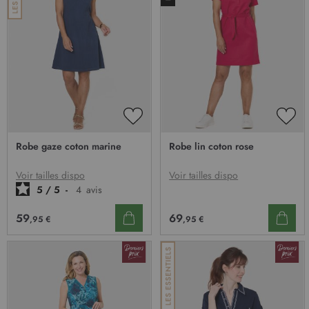
AJOUTER
AJO
À
À
Robe gaze coton marine
Robe lin coton rose
MA
MA
LISTE
LIST
D’ENVIE
D’E
Voir tailles dispo
Voir tailles dispo
5
/
5
-
4
avis
69
59
,95 €
,95 €