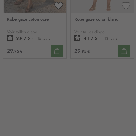
AJOUTER
AJO
À
À
Robe gaze coton ocre
Robe gaze coton blanc
MA
MA
LISTE
LIST
D’ENVIE
D’E
Voir tailles dispo
Voir tailles dispo
3.9
/
5
-
16
avis
4.1
/
5
-
13
avis
29
29
,95 €
,95 €