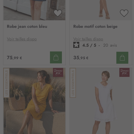
AJOUTER
AJO
À
À
Robe jean coton bleu
Robe motif coton beige
MA
MA
LISTE
LIST
D’ENVIE
D’E
Voir tailles dispo
Voir tailles dispo
4.5
/
5
-
20
avis
75
35
,99 €
,95 €