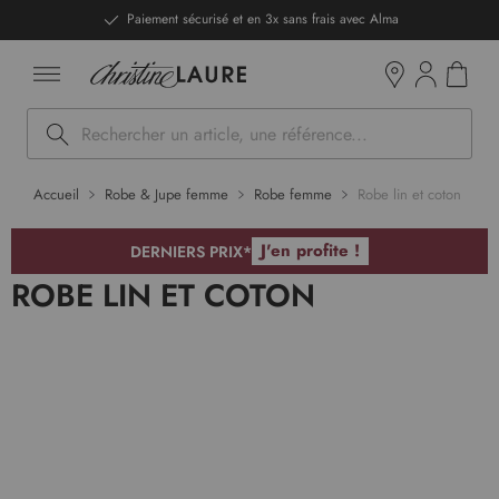
ntenu
DERNIERS PRIX - Stocks limités
Mon pan
Boutiques
Rechercher
Accueil
Robe & Jupe femme
Robe femme
Robe lin et coton
J'en profite !
DERNIERS PRIX*
ROBE LIN ET COTON