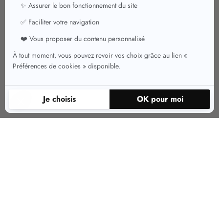
Les atouts des robes en lin et coton
Les robes en lin et coton se démarquent par leurs multiples avantages. Le
lin, réputé pour sa résistance et sa légèreté, est une fibre naturelle qui
favorise une excellente circulation de l'air, ce qui la rend idéale pour les
journées chaudes. De son côté, le coton, apprécié pour sa douceur, offre
un confort inégalé au contact de la peau. Ensemble, ces matières créent des