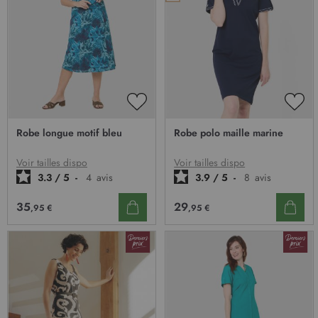
AJOUTER
AJO
À
À
Robe longue motif bleu
Robe polo maille marine
MA
MA
LISTE
LIST
D’ENVIE
D’E
Voir tailles dispo
Voir tailles dispo
3.3
/
5
-
4
avis
3.9
/
5
-
8
avis
35
29
,95 €
,95 €