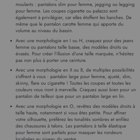
moulants :
pantalons slim pour femme
, jegging ou
legging
pour femme
. Les coupes cigarette ou palazzo sont
également à privilégier, car elles étoffent les hanches. De
même que le
pantalon carotte femme
qui apporte du
volume au niveau du bassin.
Avec une morphologie en I ou H, craquez pour des
jeans
femme
ou pantalons taille basse, des modèles droits ou
évasés. Pour créer l'illusion d'une taille marquée, n'hésitez
pas non plus à porter une ceinture.
Avec une morphologie en X ou 8, de multiples possibilités
s'offrent à vous :
pantalon large pour femme
, ajusté, slim,
skinny, flare ou cigarette ! Toutes les coupes et toutes les
couleurs vous iront à merveille. Craquez aussi bien pour un
pantalon de tailleur
que pour un
pantalon large en lin
.
Avec une morphologie en O, revêtez des modèles droits à
taille haute, notamment si vous êtes petite. Pour affiner
votre silhouette, préférez les tonalités sombres et enfilez
des chaussures à talons. Les
pantalons à taille élastique
pour femme
sont parfaits pour masquer les rondeurs
localisées au niveau du ventre.