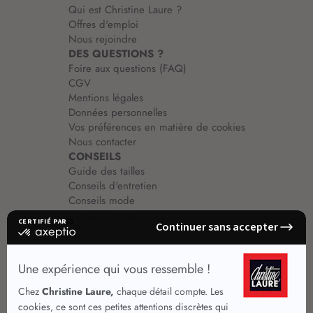
Qui est Christine Laure ?
Offres d'emploi
Nous rejoindre
DES QUESTIONS ?
Foire aux questions (FAQ)
CGV
Mentions légales
Données personnelles
Vos préférences en matière de cookies
Nous contacter
CONSEILS
Guide des tailles
Conseils d'entretien
Conseils mode
Guide vêtements
Vêtements pour femmes
Jupes été