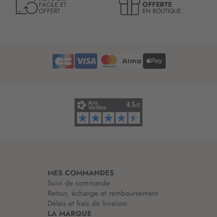
l
OFFERTE
FACILE ET
OFFERT
EN BOUTIQUE
e
t
t
r
e
d
’
i
n
f
o
r
m
a
t
i
MES COMMANDES
o
Suivi de commande
n
Retour, échange et remboursement
:
Délais et frais de livraison
LA MARQUE