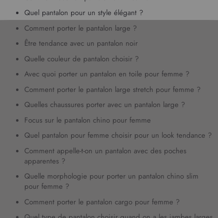
r
Quel pantalon pour un style élégant ?
e
l
Comment porter le pantalon large ?
e
Être tendance avec un pantalon noir
t
t
Quelle couleur de pantalon choisir ?
r
Avec quoi porter un pantalon en toile pour femme ?
e
d
Comment porter le pantalon large stretch pour femme ?
’
Quelles chaussures porter avec un pantalon large ?
i
n
Focus sur le pantalon chino pour femme
f
Quel pantalon pour femme choisir pour un look tendance ?
o
r
Comment appelle-t-on un pantalon avec des poches
m
apparentes ?
a
Quelle morphologie pour porter un pantalon chino slim
t
pour femme ?
i
o
Comment porter le pantalon cargo pour femme ?
n
Quel type de pantalon choisir quand on a les jambes larges