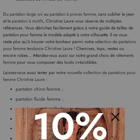
Du
pantalon large uni
au
pantalon à pinces femme
, sans oublier le jean
et le
pantalon à motifs
, Christine Laure vous réserve de multiples
références. Vous dénichez facilement grâce à notre guide de tailles de
pantalon pour femme le modèle adapté à votre silhouette. Il ne vous
reste plus qu'à trouver votre bonheur parmi notre
sélection de pantalons
pour femme tendance Christine Laure
! Chemises, tops, vestes ou
encore robes... Attardez-vous aussi sur notre grand choix de
vêtements
femme
pour vous composer des looks irrésistibles.
Laissez-vous aussi tenter par notre
nouvelle collection de pantalons pour
femme Christine Laure
:
pantalon chino femme
;
pantalon fluide femme
;
10%
pantalon grande taille femme
;
pantalon large imprimé
;
Fermer
pantalon large cropped
;
pantalon beige pour femme
;