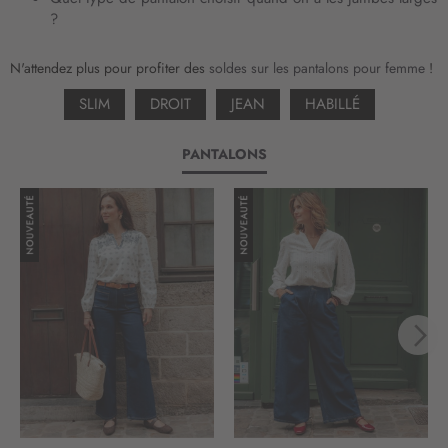
:
?
N'attendez plus pour profiter des
soldes sur les pantalons pour femme
!
SLIM
DROIT
JEAN
HABILLÉ
PANTALONS