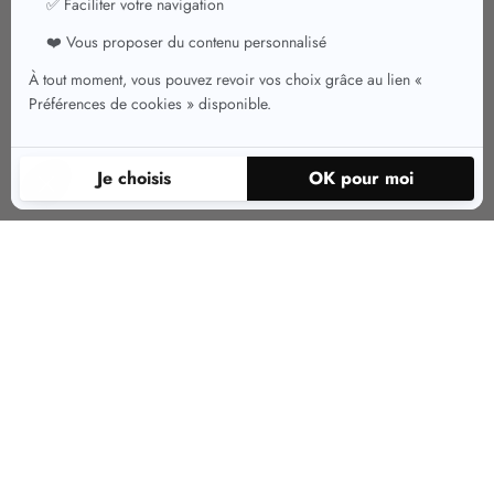
Pourquoi choisir des pulls et gilets chauds
?
Les pulls chauds et gilets chauds sont vos meilleurs alliés pour affronter les
basses températures avec style. Conçus dans des matières douillettes
comme la laine, le cachemire ou les mélanges confortables, ces pièces
garantissent une chaleur agréable tout en restant légères et élégantes.
Parfaits pour l’hiver ou les soirées fraîches, ils s’adaptent à tous les styles,
qu’ils soient décontractés, professionnels ou plus habillés. Les pulls chauds
et gilets chauds sont des essentiels à avoir dans votre dressing pour un look