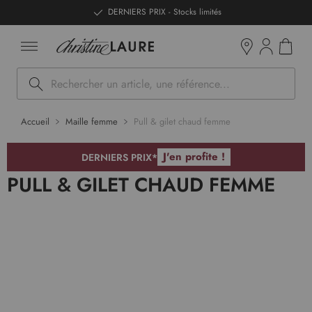
ntenu
DERNIERS PRIX - Stocks limités
Mon pan
Boutiques
Rechercher
Accueil
Maille femme
Pull & gilet chaud femme
J'en profite !
DERNIERS PRIX*
PULL & GILET CHAUD FEMME