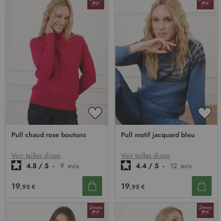
AJOUTER
AJO
À
À
Pull chaud rose boutons
Pull motif jacquard bleu
MA
MA
LISTE
LIST
D’ENVIE
D’E
Voir tailles dispo
Voir tailles dispo
4.8
/
5
-
9
avis
4.4
/
5
-
12
avis
19
19
,95 €
,95 €