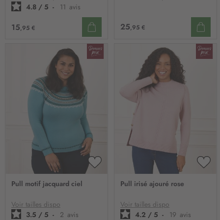
4.8
/
5
-
11
avis
25
15
,95 €
,95 €
AJOUTER
AJO
À
À
Pull motif jacquard ciel
Pull irisé ajouré rose
MA
MA
LISTE
LIST
D’ENVIE
D’E
Voir tailles dispo
Voir tailles dispo
3.5
/
5
-
2
avis
4.2
/
5
-
19
avis