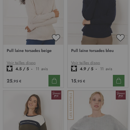
AJOUTER
AJO
À
À
Pull laine torsades beige
Pull laine torsades bleu
MA
MA
LISTE
LIST
D’ENVIE
D’E
Voir tailles dispo
Voir tailles dispo
4.5
/
5
-
11
avis
4.9
/
5
-
11
avis
25
15
,95 €
,95 €