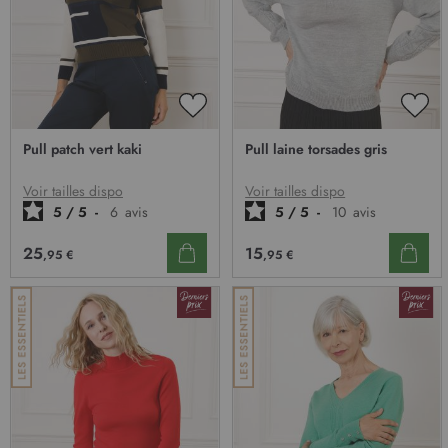
AJOUTER
AJO
À
À
Pull patch vert kaki
Pull laine torsades gris
MA
MA
LISTE
LIST
D’ENVIE
D’E
Voir tailles dispo
Voir tailles dispo
5
/
5
-
6
avis
5
/
5
-
10
avis
25
15
,95 €
,95 €