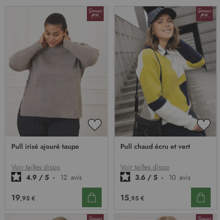
AJOUTER
AJO
À
À
Pull irisé ajouré taupe
Pull chaud écru et vert
MA
MA
LISTE
LIST
D’ENVIE
D’E
Voir tailles dispo
Voir tailles dispo
4.9
/
5
-
12
avis
3.6
/
5
-
10
avis
19
15
,95 €
,95 €