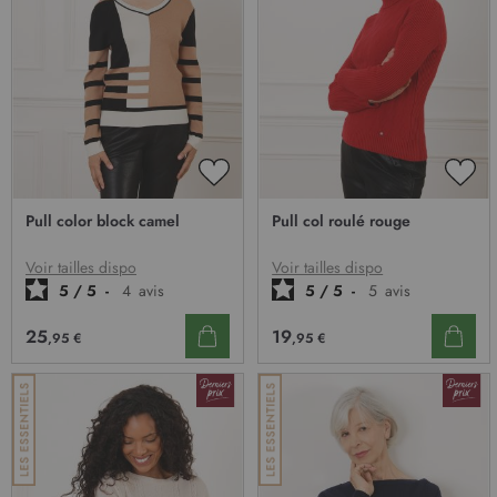
AJOUTER
AJO
À
À
Pull color block camel
Pull col roulé rouge
MA
MA
LISTE
LIST
D’ENVIE
D’E
Voir tailles dispo
Voir tailles dispo
5
/
5
-
4
avis
5
/
5
-
5
avis
25
19
,95 €
,95 €