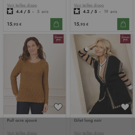
D’ENVIE
D’E
Voir tailles dispo
Voir tailles dispo
4.4
/
5
-
5
avis
4.2
/
5
-
19
avis
15
15
,95 €
,95 €
AJOUTER
AJO
À
À
Pull ocre ajouré
Gilet long noir
MA
MA
LISTE
LIST
D’ENVIE
D’E
Voir tailles dispo
Voir tailles dispo