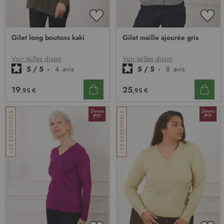
l
e
t
AJOUTER
AJO
t
À
À
Gilet long boutons kaki
Gilet maille ajourée gris
MA
MA
r
LISTE
LIST
e
D’ENVIE
D’E
Voir tailles dispo
Voir tailles dispo
d
5
/
5
-
4
avis
5
/
5
-
8
avis
’
i
19
25
,95 €
,95 €
n
f
o
r
m
a
t
i
o
n
: