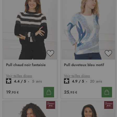
AJOUTER
AJO
À
À
Pull chaud noir fantaisie
Pull duveteux bleu motif
MA
MA
LISTE
LIST
D’ENVIE
D’E
Voir tailles dispo
Voir tailles dispo
4.4
/
5
-
5
avis
4.9
/
5
-
20
avis
19
25
,95 €
,95 €