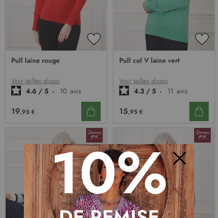
AJOUTER
AJO
À
À
Pull laine rouge
Pull col V laine vert
MA
MA
LISTE
LIST
D’ENVIE
D’E
Voir tailles dispo
Voir tailles dispo
4.6
/
5
-
10
avis
4.3
/
5
-
11
avis
19
15
,95 €
,95 €
10%
Fermer
DE REMISE