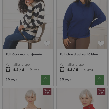
AJOUTER
AJO
À
À
Pull écru maille ajourée
Pull chaud col roulé bleu
MA
MA
LISTE
LIST
D’ENVIE
D’E
Voir tailles dispo
Voir tailles dispo
4.2
/
5
-
9
avis
4.3
/
5
-
4
avis
19
19
,95 €
,95 €