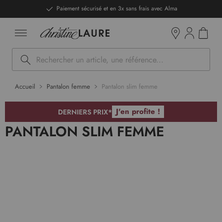
ntenu
Paiement sécurisé et en 3x sans frais avec Alma
Mon pan
Boutiques
Rechercher
Accueil
Pantalon femme
Pantalon slim femme
J'en profite !
DERNIERS PRIX*
PANTALON SLIM FEMME