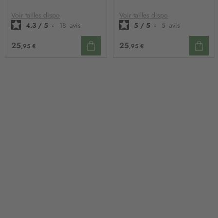
LISTE
LIST
’
D’ENVIE
D’E
Voir tailles dispo
Voir tailles dispo
i
4.3
/
5
-
18
avis
5
/
5
-
5
avis
n
f
25
25
,95 €
,95 €
o
r
m
a
t
i
o
n
: