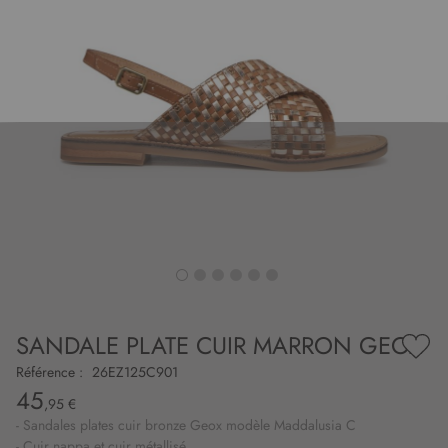
to
nning
e
SANDALE PLATE CUIR MARRON GEOX
es
Ajou
ry
à
Référence :
26EZ125C901
ma
45
liste
,95 €
d’en
- Sandales plates cuir bronze Geox modèle Maddalusia C
- Cuir nappa et cuir métallisé