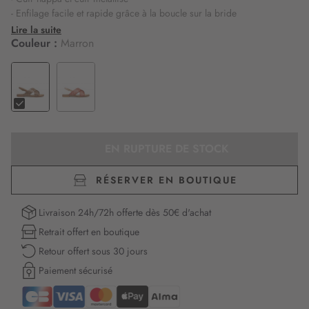
- Enfilage facile et rapide grâce à la boucle sur la bride
- Féminines et urbaines, ces sandales sont un incontournable de la
Lire la suite
garde-robe décontractée
Couleur :
Marron
- Confortables et respirantes grâce au système breveté Geox
EN RUPTURE DE STOCK
RÉSERVER EN BOUTIQUE
Livraison 24h/72h offerte dès 50€ d'achat
Retrait offert en boutique
Retour offert sous 30 jours
Paiement sécurisé