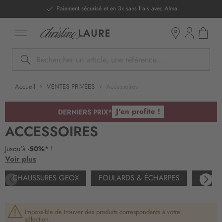
ntenu
Paiement sécurisé et en 3x sans frais avec Alma
Mon pan
Boutiques
Rechercher
Accueil
VENTES PRIVÉES
Accessoires
J'en profite !
DERNIERS PRIX*
ACCESSOIRES
Jusqu'à
-50%
* !
Voir plus
CHAUSSURES GEOX
FOULARDS & ÉCHARPES
MAROQ
Impossible de trouver des produits correspondants à votre
sélection.