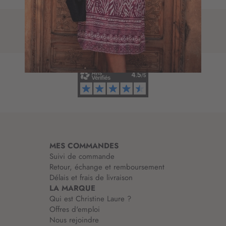
p
r
t
e
i
d
o
’
n
i
à
n
n
f
o
o
t
r
r
m
e
a
l
t
e
i
t
MES COMMANDES
o
t
Suivi de commande
n
r
Retour, échange et remboursement
:
e
Délais et frais de livraison
d
LA MARQUE
’
Qui est Christine Laure ?
i
Offres d'emploi
n
Nous rejoindre