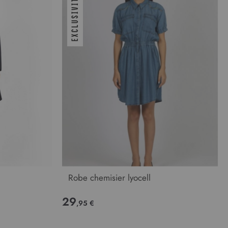
Robe chemisier lyocell
29
,95 €