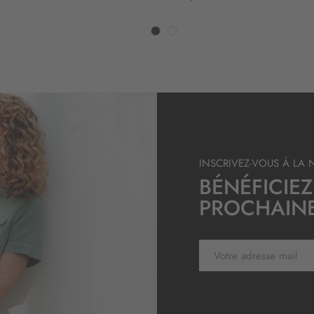
n
:
INSCRIVEZ-VOUS À LA 
BÉNÉFICIEZ
PROCHAIN
I
n
s
c
r