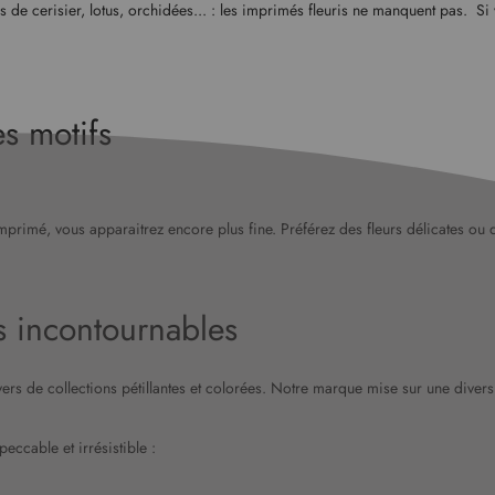
rs de cerisier, lotus, orchidées... : les imprimés fleuris ne manquent pas. S
es motifs
 imprimé, vous apparaitrez encore plus fine. Préférez des fleurs délicates ou
s incontournables
avers de collections pétillantes et colorées. Notre marque mise sur une diver
ccable et irrésistible :