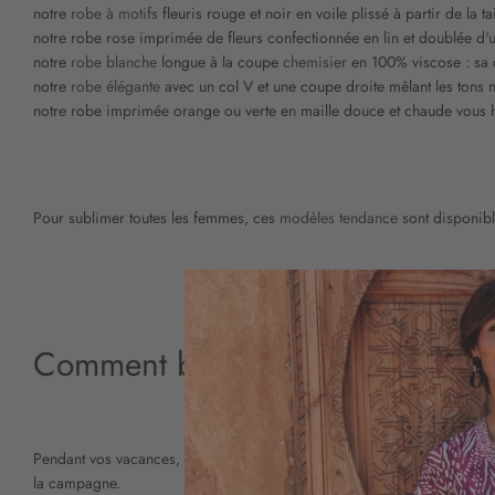
notre
robe à motifs
fleuris rouge et noir en voile plissé à partir de la t
notre robe rose imprimée de fleurs confectionnée en lin et doublée d'un
notre
robe blanche
longue à la coupe
chemisier
en 100% viscose : sa 
notre
robe élégante
avec un col V et une coupe droite mêlant les tons n
notre robe imprimée orange ou verte en maille douce et chaude vous hab
Pour sublimer toutes les femmes, ces
modèles tendance
sont disponible
Comment bien porter une robe à 
Pendant vos vacances, vous pouvez combiner votre robe fleurie fétiche
la campagne.