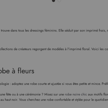
se trouve dans tous les dressings féminins. Elle séduit par son imprimé frais,
collections de créateurs regorgent de modèles à l'imprimé floral. Voici les c
obe à fleurs
logie : adoptez une robe courte et ajustée si vous êtes petite et mince. Pré
à une fête ou à une cérémonie ? Misez sur une
robe noire chic
aux motifs flo
 au haut noir. Vous cherchez une robe confortable et stylée pour le quotidi