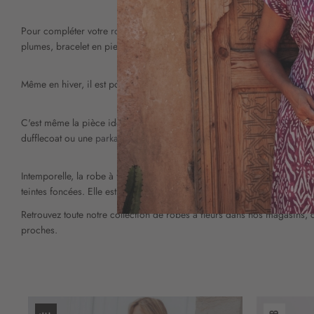
Pour compléter votre
robe de soirée
aux motifs de fleurs, nous vous su
plumes, bracelet en pierres turquoise... le choix est vaste.
Même en hiver, il est possible de sortir votre robe à fleurs du placard, à
C'est même la pièce idéale pour égayer les journées froides et sombr
dufflecoat ou une
parka
dans une teinte sobre, sera aussi du plus bel ef
Intemporelle, la robe à fleurs valorise toutes les morphologies et soul
teintes foncées. Elle est étincelante et gaie dans des tons soutenus. F
Retrouvez toute notre collection de robes à fleurs dans nos magasins,
proches.