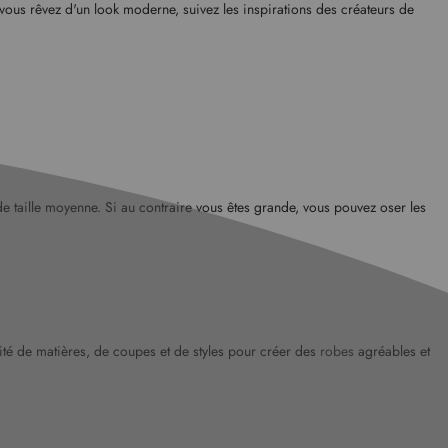
i vous rêvez d'un look moderne, suivez les inspirations des créateurs de
 de taille moyenne. Si au contraire vous êtes grande, vous pouvez oser les
sité de matières, de coupes et de styles pour créer des
robes
agréables et