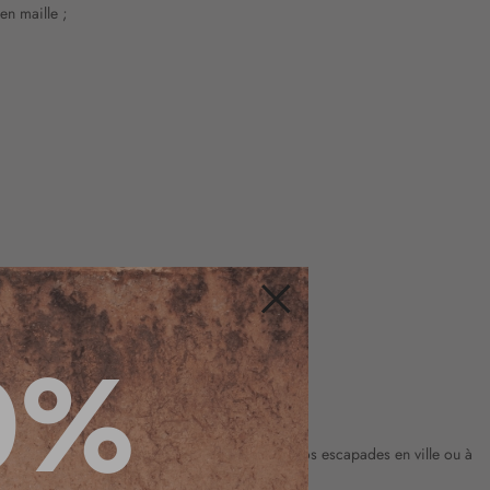
 en maille ;
Fermer
0%
ixer avec un blouson en daim ou en cuir pour vos escapades en ville ou à