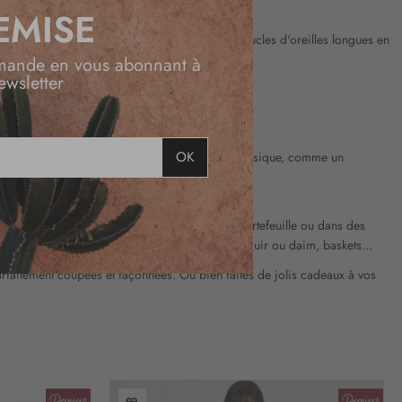
EMISE
aturelles et de style gipsy. Collier en bois, boucles d'oreilles longues en
mande en vous abonnant à
ewsletter
t plutôt à réserver pour l'été et le printemps.
OK
 à une paire de bottes montantes. Un
manteau
classique, comme un
des bottes hautes. Elle est chic dans sa coupe portefeuille ou dans des
eux accessoires : bijoux en bois, chaussures en cuir ou daim, baskets...
arfaitement coupées et façonnées. Ou bien faites de jolis cadeaux à vos