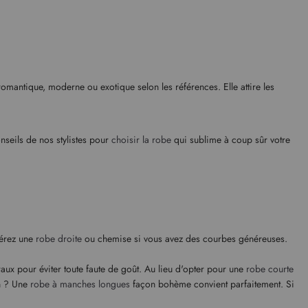
 romantique, moderne ou exotique selon les références. Elle attire les
onseils de nos stylistes pour
choisir la robe
qui sublime à coup sûr votre
férez une
robe droite
ou chemise si vous avez des courbes généreuses.
raux pour éviter toute faute de goût. Au lieu d'opter pour une
robe courte
en ? Une
robe à manches longues
façon bohème convient parfaitement. Si