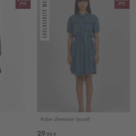
Robe chemisier lyocell
29
,95 €