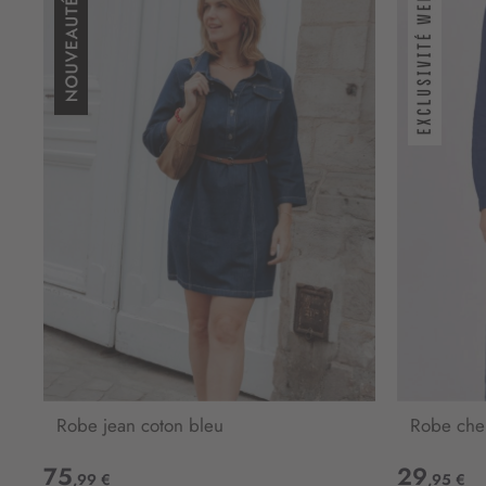
Robe jean coton bleu
Robe che
75
29
,99 €
,95 €