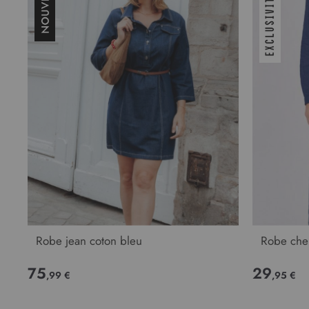
Robe jean coton bleu
Robe che
75
29
,99 €
,95 €