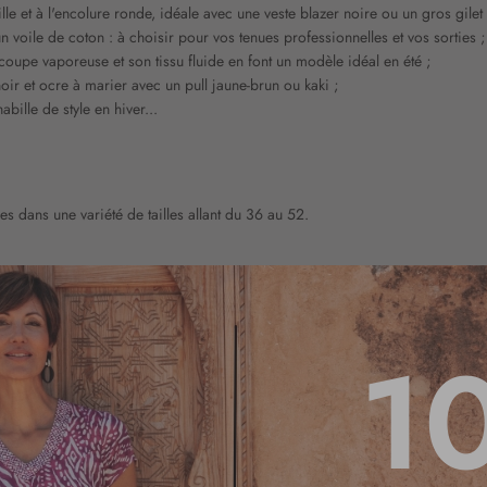
aille et à l'encolure ronde, idéale avec une veste blazer noire ou un gros gilet
 voile de coton : à choisir pour vos tenues professionnelles et vos sorties ;
coupe vaporeuse et son tissu fluide en font un modèle idéal en été ;
oir et ocre à marier avec un pull jaune-brun ou kaki ;
ille de style en hiver...
s dans une variété de tailles allant du 36 au 52.
1
fleurs ?
 avec des sandales en cuir et un chapeau de paille. Vous pouvez aussi la m