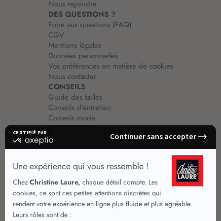
Nous rejoindre
DES QUESTIONS ?
Foire aux questions (FAQ)
CGV
Mentions légales
Données personnelles
Vos préférences en matière de cookies
Nous contacter
CONSEILS
Guide des tailles
Conseils d'entretien
Conseils mode
Guide vêtements
Vêtements pour femmes
Jupes été
Vêtements de qualité
Chemisiers
Robes
Tops