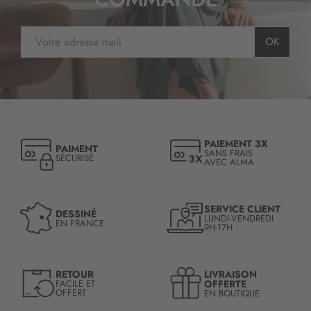
I
OK
n
s
c
r
i
p
t
PAIEMENT 3X
PAIMENT
i
SANS FRAIS
SÉCURISÉ
AVEC ALMA
o
n
à
n
SERVICE CLIENT
DESSINÉ
LUNDI-VENDREDI
o
EN FRANCE
9H-17H
t
r
e
LIVRAISON
RETOUR
l
OFFERTE
FACILE ET
OFFERT
EN BOUTIQUE
e
t