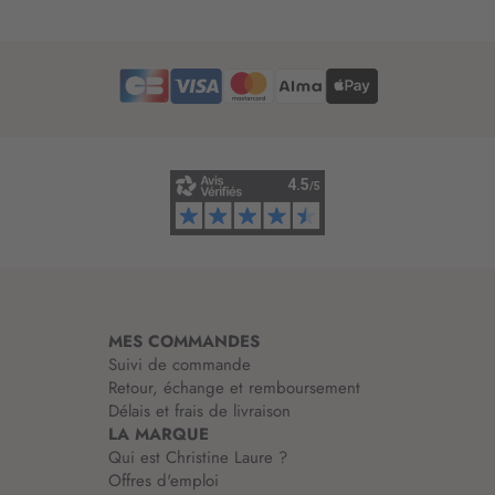
t
r
e
d
’
i
n
f
o
r
m
a
t
i
MES COMMANDES
o
Suivi de commande
n
Retour, échange et remboursement
:
Délais et frais de livraison
LA MARQUE
Qui est Christine Laure ?
Offres d'emploi