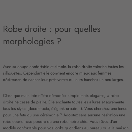
e
l
e
t
Robe droite : pour quelles
t
r
morphologies ?
e
d
’
i
n
Avec sa coupe confortable et simple, la robe droite valorise toutes les
f
silhouettes. Cependant elle convient encore mieux aux femmes
o
désireuses de cacher leur petit ventre ou leurs hanches un peu larges.
r
m
a
Classique mais loin d'être démodée, simple mais élégante, la robe
t
droite ne cesse de plaire. Elle enchante toutes les allures et agrémente
i
tous les styles (décontracté, élégant, urbain...). Vous cherchez une tenue
o
pour une fête ou une cérémonie ? Adoptez sans aucune hésitation une
n
robe courte rose poudré
ou une
robe noire chic
. Vous rêvez d'un
:
modèle confortable pour vos looks quotidiens au bureau ou à la maison