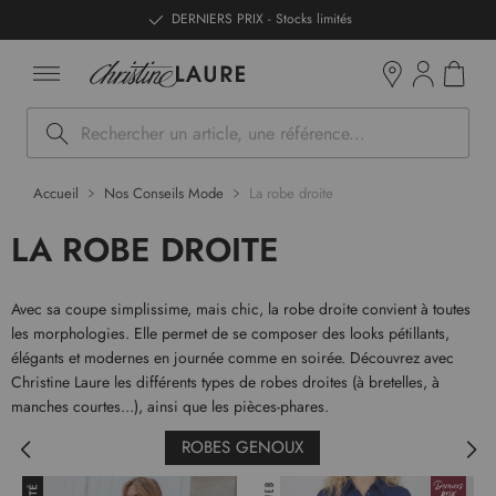
ntenu
DERNIERS PRIX - Stocks limités
Mon pan
Boutiques
Rechercher
Accueil
Nos Conseils Mode
La robe droite
LA ROBE DROITE
Avec sa coupe simplissime, mais chic, la robe droite convient à toutes
les morphologies. Elle permet de se composer des looks pétillants,
élégants et modernes en journée comme en soirée. Découvrez avec
Christine Laure les différents types de robes droites (à bretelles, à
manches courtes...), ainsi que les pièces-phares.
ROBES GENOUX