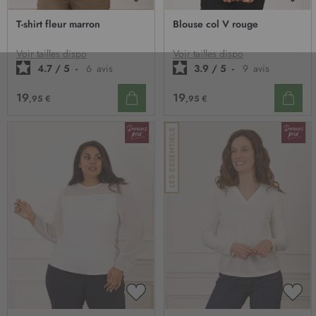
AJOUTER
AJO
À
À
T-shirt fleur marron
Blouse col V rouge
MA
MA
LISTE
LIST
D’ENVIE
D’E
Voir tailles dispo
Voir tailles dispo
4.7
/
5
-
6
avis
3.9
/
5
-
9
avis
19
19
,95 €
,95 €
AJOUTER
AJO