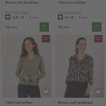
À
À
Blouse chic bi-matière
T-shirt écru brillant
MA
MA
LISTE
LIST
D’ENVIE
D’E
Voir tailles dispo
Voir tailles dispo
4.5
/
5
-
2
avis
4
/
5
-
9
avis
15
15
,95 €
,95 €
AJOUTER
AJO
À
À
T-shirt kaki brillant
Blouse motif graphique
MA
MA