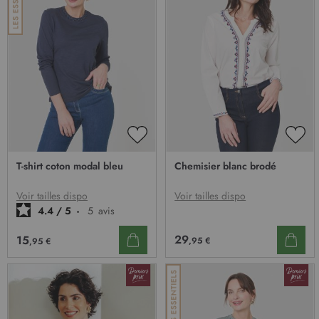
AJOUTER
AJO
À
À
T-shirt coton modal bleu
Chemisier blanc brodé
MA
MA
LISTE
LIST
D’ENVIE
D’E
Voir tailles dispo
Voir tailles dispo
4.4
/
5
-
5
avis
29
15
,95 €
,95 €