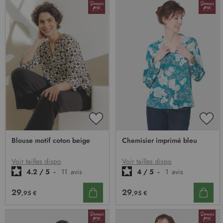
AJOUTER
AJO
À
À
Blouse motif coton beige
Chemisier imprimé bleu
MA
MA
LISTE
LIST
D’ENVIE
D’E
Voir tailles dispo
Voir tailles dispo
4.2
/
5
-
11
avis
4
/
5
-
1
avis
29
29
,95 €
,95 €