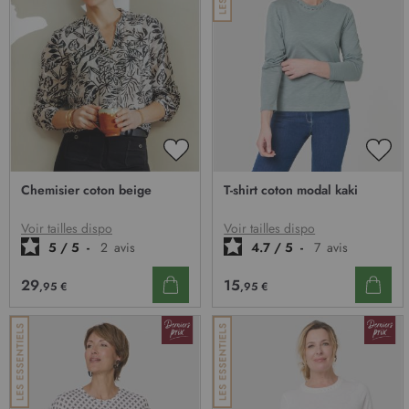
AJOUTER
AJO
À
À
Chemisier coton beige
T-shirt coton modal kaki
MA
MA
LISTE
LIST
D’ENVIE
D’E
Voir tailles dispo
Voir tailles dispo
5
/
5
-
2
avis
4.7
/
5
-
7
avis
29
15
,95 €
,95 €