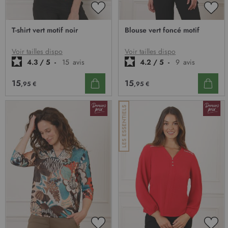
AJOUTER
AJO
À
À
T-shirt vert motif noir
Blouse vert foncé motif
MA
MA
LISTE
LIST
D’ENVIE
D’E
Voir tailles dispo
Voir tailles dispo
4.3
/
5
-
15
avis
4.2
/
5
-
9
avis
15
15
,95 €
,95 €