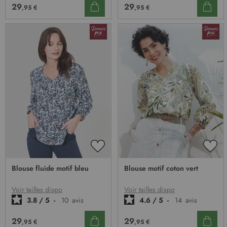
29
29
,95 €
,95 €
AJOUTER
AJO
À
À
Blouse fluide motif bleu
Blouse motif coton vert
MA
MA
LISTE
LIST
D’ENVIE
D’E
Voir tailles dispo
Voir tailles dispo
3.8
/
5
-
10
avis
4.6
/
5
-
14
avis
29
29
,95 €
,95 €