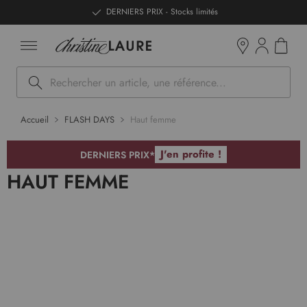
ntenu
DERNIERS PRIX - Stocks limités
Mon pan
Boutiques
Rechercher
Accueil
FLASH DAYS
Haut femme
J'en profite !
DERNIERS PRIX*
HAUT FEMME