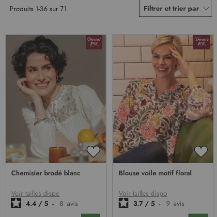
Filtrer et trier par
Produits
1
-
36
sur
71
AJOUTER
AJO
À
À
Chemisier brodé blanc
Blouse voile motif floral
MA
MA
LISTE
LIST
D’ENVIE
D’E
Voir tailles dispo
Voir tailles dispo
4.4
/
5
-
8
avis
3.7
/
5
-
9
avis