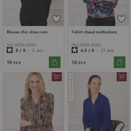
:
AJOUTER
AJO
À
À
Blouse chic strass noir
T-shirt chaud multicolore
MA
MA
LISTE
LIST
D’ENVIE
D’E
Voir tailles dispo
Voir tailles dispo
5
/
5
-
2
avis
4.2
/
5
-
21
avis
19
15
,95 €
,95 €