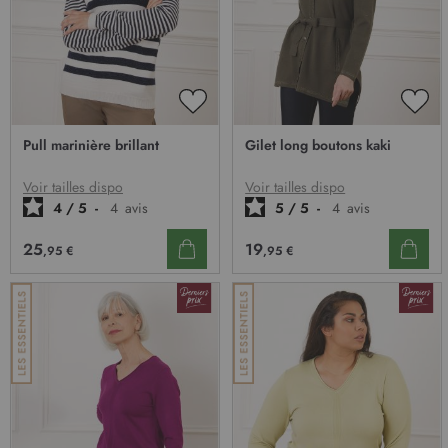
t
r
e
l
e
t
AJOUTER
AJO
t
À
À
Pull marinière brillant
Gilet long boutons kaki
MA
MA
r
LISTE
LIST
e
D’ENVIE
D’E
Voir tailles dispo
Voir tailles dispo
d
4
/
5
-
4
avis
5
/
5
-
4
avis
’
i
25
19
,95 €
,95 €
n
f
o
r
m
a
t
i
o