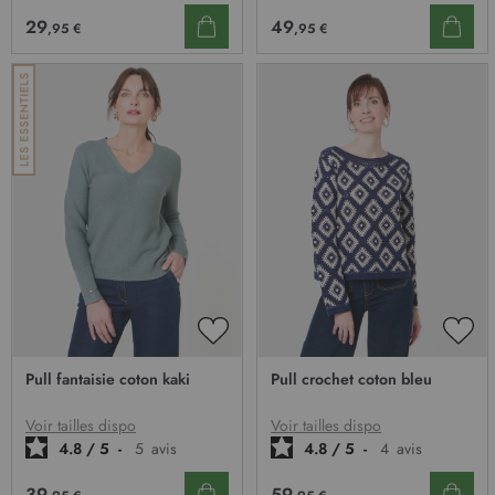
29
49
,95 €
,95 €
AJOUTER
AJO
À
À
Pull fantaisie coton kaki
Pull crochet coton bleu
MA
MA
LISTE
LIST
D’ENVIE
D’E
Voir tailles dispo
Voir tailles dispo
4.8
/
5
-
5
avis
4.8
/
5
-
4
avis
39
59