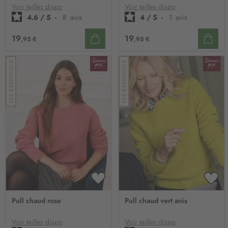
D’ENVIE
D’E
Voir tailles dispo
Voir tailles dispo
4.6
/
5
-
8
avis
4
/
5
-
1
avis
19
19
,95 €
,95 €
AJOUTER
AJO
À
À
Pull chaud rose
Pull chaud vert anis
MA
MA
LISTE
LIST
D’ENVIE
D’E
Voir tailles dispo
Voir tailles dispo