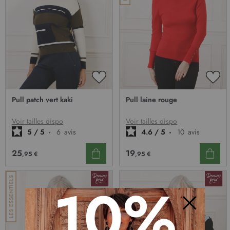
AJOUTER
AJO
À
À
Pull patch vert kaki
Pull laine rouge
MA
MA
LISTE
LIST
D’ENVIE
D’E
Voir tailles dispo
Voir tailles dispo
5
/
5
-
6
avis
4.6
/
5
-
10
avis
25
19
,95 €
,95 €
10%
Fermer