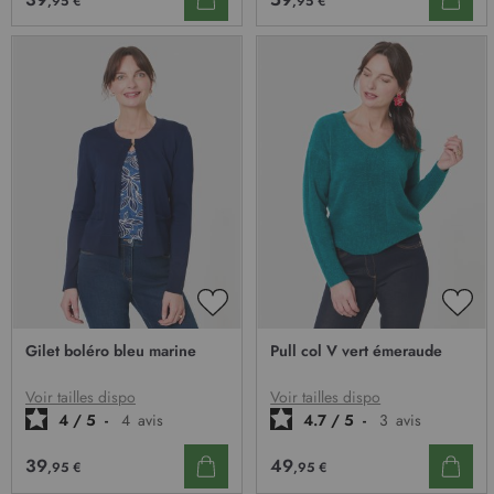
,95 €
,95 €
AJOUTER
AJO
À
À
Gilet boléro bleu marine
Pull col V vert émeraude
MA
MA
LISTE
LIST
D’ENVIE
D’E
Voir tailles dispo
Voir tailles dispo
4
/
5
-
4
avis
4.7
/
5
-
3
avis
39
49
,95 €
,95 €