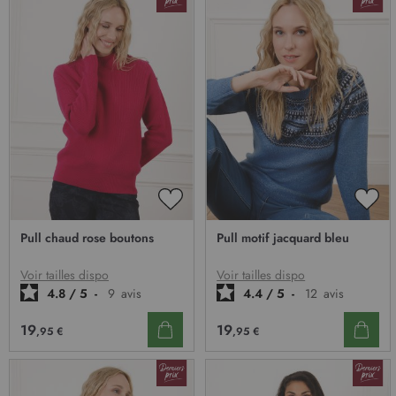
AJOUTER
AJO
À
À
Pull chaud rose boutons
Pull motif jacquard bleu
MA
MA
LISTE
LIST
D’ENVIE
D’E
Voir tailles dispo
Voir tailles dispo
4.8
/
5
-
9
avis
4.4
/
5
-
12
avis
19
19
,95 €
,95 €