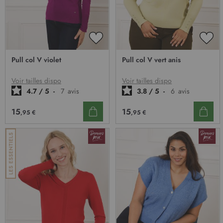
n
:
AJOUTER
AJO
À
À
Pull col V violet
Pull col V vert anis
MA
MA
LISTE
LIST
D’ENVIE
D’E
Voir tailles dispo
Voir tailles dispo
4.7
/
5
-
7
avis
3.8
/
5
-
6
avis
15
15
,95 €
,95 €