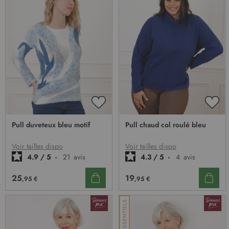
AJOUTER
AJO
À
À
Pull duveteux bleu motif
Pull chaud col roulé bleu
MA
MA
LISTE
LIST
D’ENVIE
D’E
Voir tailles dispo
Voir tailles dispo
4.9
/
5
-
21
avis
4.3
/
5
-
4
avis
25
19
,95 €
,95 €