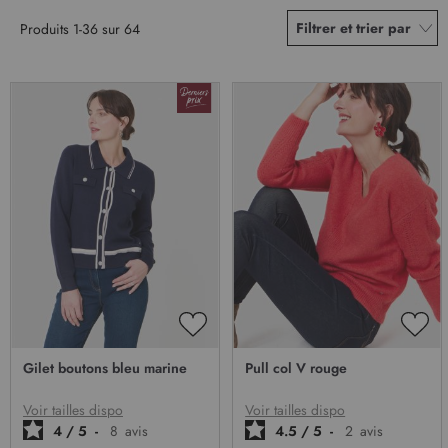
Filtrer et trier par
Produits
1
-
36
sur
64
AJOUTER
AJO
À
À
Gilet boutons bleu marine
Pull col V rouge
MA
MA
LISTE
LIST
D’ENVIE
D’E
Voir tailles dispo
Voir tailles dispo
4
/
5
-
8
avis
4.5
/
5
-
2
avis