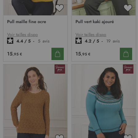
AJOUTER
AJO
À
À
Pull maille fine ocre
Pull vert kaki ajouré
MA
MA
LISTE
LIST
D’ENVIE
D’E
Voir tailles dispo
Voir tailles dispo
4.4
/
5
-
5
avis
4.2
/
5
-
19
avis
15
15
,95 €
,95 €