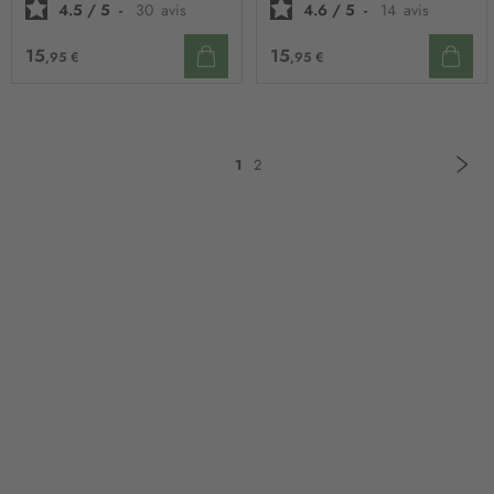
4.5
/
5
-
30
avis
4.6
/
5
-
14
avis
15
15
,95 €
,95 €
Pa
Sui
Page
Vous
Page
1
2
lisez
actuellement
la
page