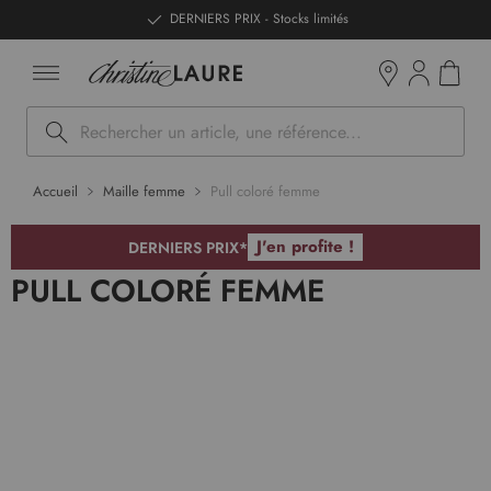
ntenu
DERNIERS PRIX - Stocks limités
Mon pan
Boutiques
Rechercher
Accueil
Maille femme
Pull coloré femme
J'en profite !
DERNIERS PRIX*
PULL COLORÉ FEMME