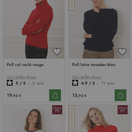
AJOUTER
AJO
À
À
Pull col roulé rouge
Pull laine torsades bleu
MA
MA
LISTE
LIST
D’ENVIE
D’E
Voir tailles dispo
Voir tailles dispo
5
/
5
-
5
avis
4.9
/
5
-
11
avis
19
15
,95 €
,95 €